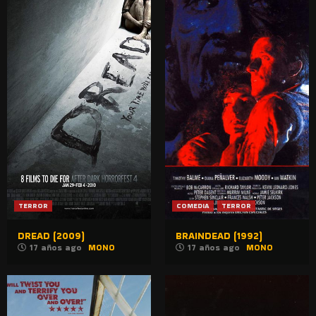
TERROR
COMEDIA
TERROR
DREAD (2009)
BRAINDEAD (1992)
17 años ago
MONO
17 años ago
MONO