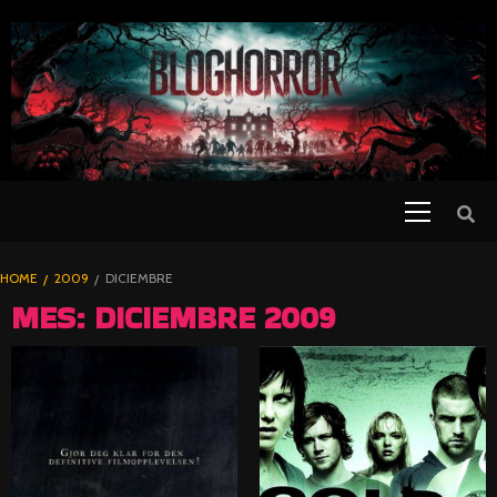
SKIP
TO
CONTENT
Primary
PELICULAS
Menu
DE TERROR |
BLOGHORROR
HOME
2009
DICIEMBRE
⋆
MES:
DICIEMBRE 2009