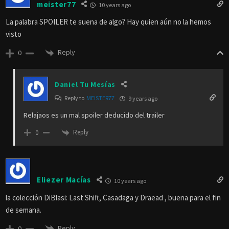
meister77
10 years ago
La palabra SPOILER te suena de algo? Hay quien aún no la hemos
visto
Reply
0
Daniel Tu Mesías
Reply to
MEISTER77
9 years ago
Relajaos es un mal spoiler deducido del trailer
Reply
0
Eliezer Macías
10 years ago
la colección DiBlasi: Last Shift, Casadaga y Draead , buena para el fin
de semana.
Reply
0