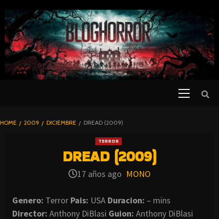
SKIP
TO
CONTENT
Primary
PELICULAS
Menu
DE TERROR |
BLOGHORROR
HOME
2009
DICIEMBRE
DREAD (2009)
⋆
TERROR
DREAD (2009)
17 años ago
MONO
Genero:
Terror
Pais:
USA
Duracion:
– mins
Director:
Anthony DiBlasi
Guion:
Anthony DiBlasi