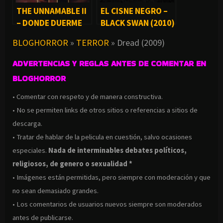
THE UNNAMABLE II
EL CISNE NEGRO –
– DONDE DUERME
BLACK SWAN (2010)
EL HORROR II
BLOGHORROR
»
TERROR
»
Dread (2009)
(1992)
ADVERTENCIAS Y REGLAS ANTES DE COMENTAR EN
BLOGHORROR
• Comentar con respeto y de manera constructiva.
• No se permiten links de otros sitios o referencias a sitios de
descarga.
• Tratar de hablar de la pelicula en cuestión, salvo ocasiones
especiales.
Nada de interminables debates políticos,
religiosos, de genero o sexualidad *
• Imágenes están permitidas, pero siempre con moderación y que
no sean demasiado grandes.
• Los comentarios de usuarios nuevos siempre son moderados
antes de publicarse.