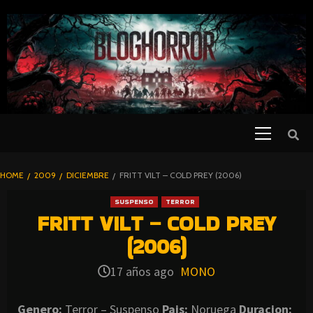
SKIP
TO
CONTENT
Primary
PELICULAS
Menu
DE TERROR |
BLOGHORROR
HOME
2009
DICIEMBRE
FRITT VILT – COLD PREY (2006)
⋆
SUSPENSO
TERROR
FRITT VILT – COLD PREY
(2006)
17 años ago
MONO
Genero:
Terror – Suspenso
Pais:
Noruega
Duracion: