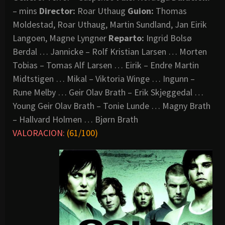
– mins
Director:
Roar Uthaug
Guion:
Thomas
Moldestad, Roar Uthaug, Martin Sundland, Jan Eirik
Langoen, Magne Lyngner
Reparto:
Ingrid Bolsø
Berdal … Jannicke – Rolf Kristian Larsen … Morten
Tobias – Tomas Alf Larsen … Eirik – Endre Martin
Midtstigen … Mikal – Viktoria Winge … Ingunn –
Rune Melby … Geir Olav Brath – Erik Skjeggedal …
Young Geir Olav Brath – Tonie Lunde … Magny Brath
– Hallvard Holmen … Bjørn Brath
VALORACION:
(61/100)