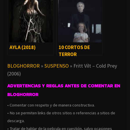
AYLA (2018)
10 CORTOS DE
TERROR
ESCALOFRIANTES
BLOGHORROR
»
SUSPENSO
»
Fritt Vilt – Cold Prey
PARA VER AHORA
(2006)
MISMO
ADVERTENCIAS Y REGLAS ANTES DE COMENTAR EN
BLOGHORROR
• Comentar con respeto y de manera constructiva.
• No se permiten links de otros sitios o referencias a sitios de
descarga.
• Tratar de hablar de la pelicula en cuestión, salvo ocasiones