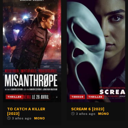
THRILLER
TERROR
THRILLER
TO CATCH A KILLER
SCREAM 6 (2023)
(2023)
3 años ago
MONO
3 años ago
MONO