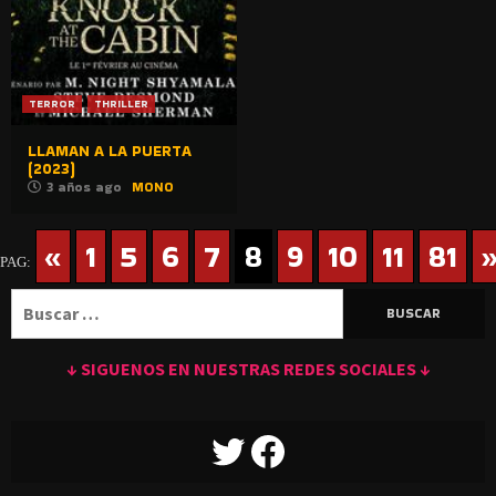
TERROR
THRILLER
LLAMAN A LA PUERTA
(2023)
3 años ago
MONO
«
1
5
6
7
8
9
10
11
81
PAG:
Buscar:
↓ SIGUENOS EN NUESTRAS REDES SOCIALES ↓
TWITTER
FACEBOOK