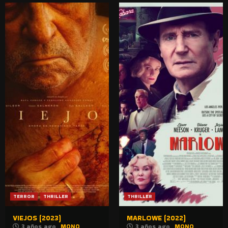
TERROR
THRILLER
THRILLER
VIEJOS (2023)
MARLOWE (2022)
3 años ago
MONO
3 años ago
MONO