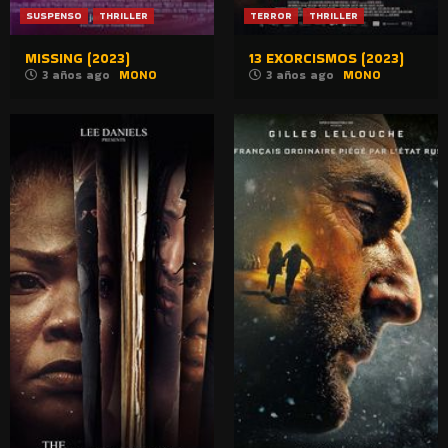
SUSPENSO
THRILLER
TERROR
THRILLER
MISSING (2023)
13 EXORCISMOS (2023)
3 años ago
MONO
3 años ago
MONO