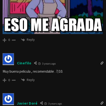
Reply
0
Cinefilo
3 years ago
Muy buena pelicula , recomendable . 7/10.
Reply
0
Javier Doré
3 years ago