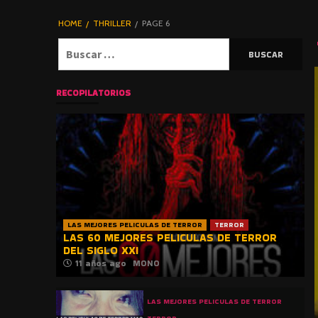
DE TERROR |
BLOGHORROR
HOME
THRILLER
PAGE 6
⋆
Buscar:
RECOPILATORIOS
LAS MEJORES PELICULAS DE TERROR
TERROR
LAS 60 MEJORES PELICULAS DE TERROR
DEL SIGLO XXI
11 años ago
MONO
LAS MEJORES PELICULAS DE TERROR