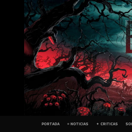
SKIP
TO
CONTENT
PELICULAS
PORTADA
≡ NOTICIAS
✦ CRITICAS
SO