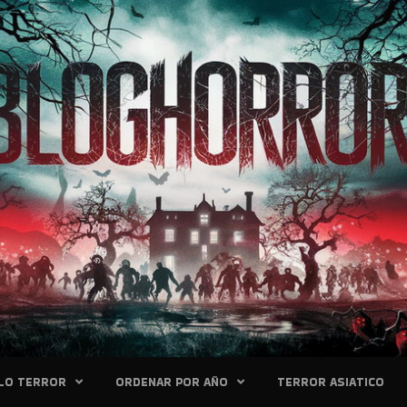
LO TERROR
ORDENAR POR AÑO
TERROR ASIATICO