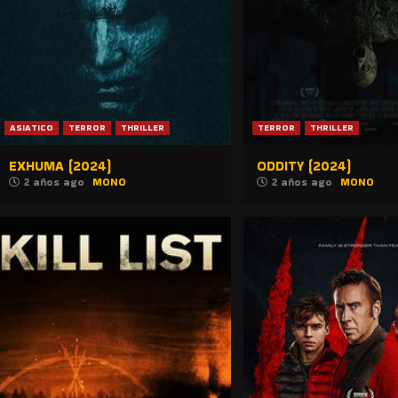
ASIATICO
TERROR
THRILLER
TERROR
THRILLER
EXHUMA (2024)
ODDITY (2024)
2 años ago
MONO
2 años ago
MONO