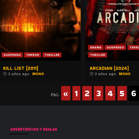
DRAMA
SUSPENSO
TERR
SUSPENSO
TERROR
THRILLER
THRILLER
KILL LIST (2011)
ARCADIAN (2024)
2 años ago
MONO
2 años ago
MONO
«
1
2
3
4
5
6
PAG:
ADVERTENCIAS Y REGLAS