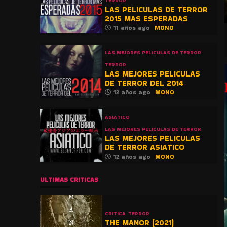
TERROR
LAS PELICULAS DE TERROR
2015 MAS ESPERADAS
11 años ago
MONO
LAS MEJORES PELICULAS DE TERROR
TERROR
LAS MEJORES PELICULAS
DE TERROR DEL 2014
12 años ago
MONO
ASIATICO
LAS MEJORES PELICULAS DE TERROR
LAS MEJORES PELICULAS
DE TERROR ASIATICO
12 años ago
MONO
ULTIMAS CRITICAS
CRITICA
TERROR
THE MANOR (2021)