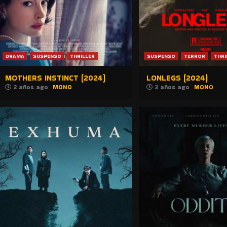
DRAMA
SUSPENSO
THRILLER
SUSPENSO
TERROR
THRI
MOTHERS INSTINCT (2024)
LONLEGS (2024)
2 años ago
MONO
2 años ago
MONO