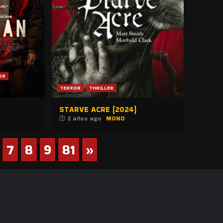
OR
TERROR
THRILLER
STARVE ACRE (2024)
2 años ago
MONO
7
8
9
81
»