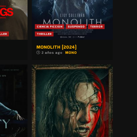
CIENCIA FICCION
SUSPENSO
TERROR
LLER
THRILLER
MONOLITH (2024)
2 años ago
MONO