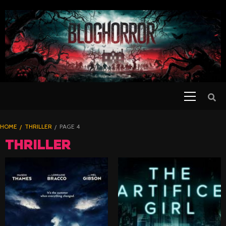
SKIP
TO
CONTENT
Primary
PELICULAS
Menu
DE TERROR |
BLOGHORROR
HOME
THRILLER
PAGE 4
⋆
THRILLER