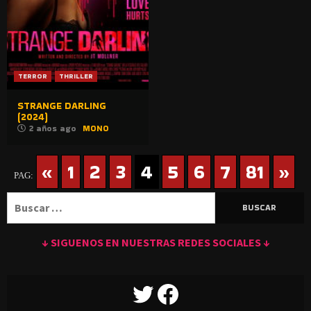
TERROR
THRILLER
STRANGE DARLING
(2024)
2 años ago
MONO
«
1
2
3
4
5
6
7
81
»
PAG:
Buscar:
↓ SIGUENOS EN NUESTRAS REDES SOCIALES ↓
TWITTER
FACEBOOK