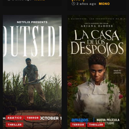
2 años ago
MONO
ASIATICO
TERROR
THRILLER
TERROR
THRILLER