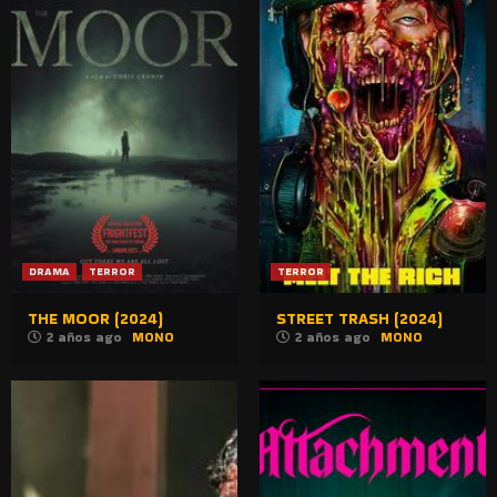
DRAMA
TERROR
TERROR
THE MOOR (2024)
STREET TRASH (2024)
2 años ago
MONO
2 años ago
MONO