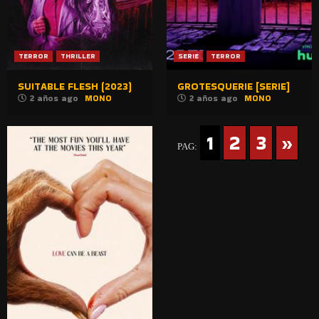
TERROR
THRILLER
SERIE
TERROR
SUITABLE FLESH (2023)
GROTESQUERIE [SERIE]
2 años ago
MONO
2 años ago
MONO
1
2
3
»
PAG: