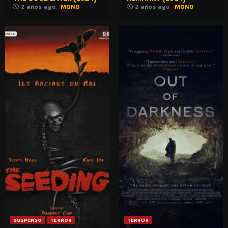
2 años ago
MONO
2 años ago
MONO
SUSPENSO
TERROR
TERROR