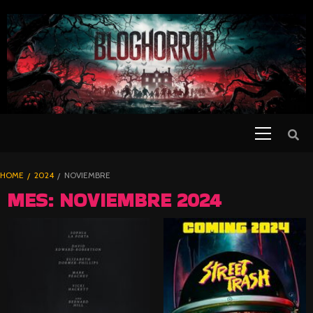
SKIP
TO
CONTENT
Primary
PELICULAS
Menu
DE TERROR |
BLOGHORROR
HOME
2024
NOVIEMBRE
⋆
MES:
NOVIEMBRE 2024