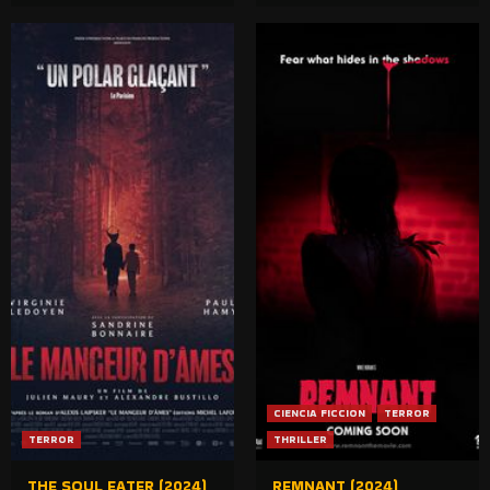
CIENCIA FICCION
TERROR
TERROR
THRILLER
THE SOUL EATER (2024)
REMNANT (2024)