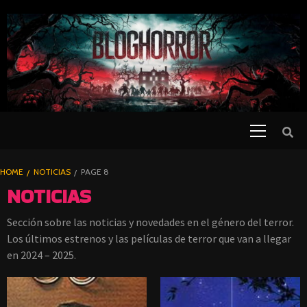
SKIP
TO
CONTENT
Primary
PELICULAS
Menu
DE TERROR |
BLOGHORROR
HOME
NOTICIAS
PAGE 8
⋆
NOTICIAS
Sección sobre las noticias y novedades en el género del terror.
Los últimos estrenos y las películas de terror que van a llegar
en 2024 – 2025.