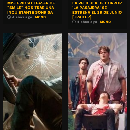
MISTERIOSO TEASER DE
LA PELICULA DE HORROR
“SMILE” NOS TRAE UNA
‘LA PASAJERA’ SE
INQUIETANTE SONRISA
ESTRENA EL 28 DE JUNIO
[TRAILER]
4 años ago
MONO
4 años ago
MONO