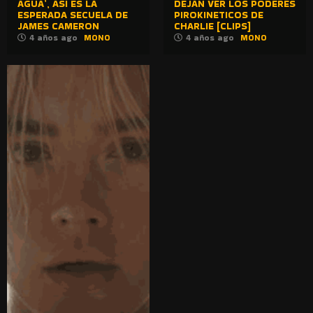
AGUA’, ASÍ ES LA
DEJAN VER LOS PODERES
ESPERADA SECUELA DE
PIROKINETICOS DE
JAMES CAMERON
CHARLIE [CLIPS]
4 años ago
MONO
4 años ago
MONO