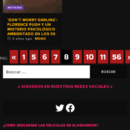
NOTICIAS
‘DON’T WORRY DARLING’:
FLORENCE PUGH Y UN
MISTERIO PSICOLÓGICO
AMBIENTADO EN LOS 50
4 años ago
MONO
«
1
5
6
7
8
9
10
11
56
PAG:
Buscar:
↓ SIGUENOS EN NUESTRAS REDES SOCIALES ↓
TWITTER
FACEBOOK
¿COMO DESCARGAR LAS PELICULAS EN BLOGHORROR?