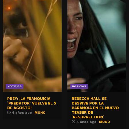
NOTICIAS
NOTICIAS
PREY: ¡LA FRANQUICIA
REBECCA HALL SE
‘PREDATOR’ VUELVE EL 5
DESVIVE POR LA
DE AGOSTO!
PARANOIA EN EL NUEVO
TEASER DE
4 años ago
MONO
‘RESURRECTION’
4 años ago
MONO