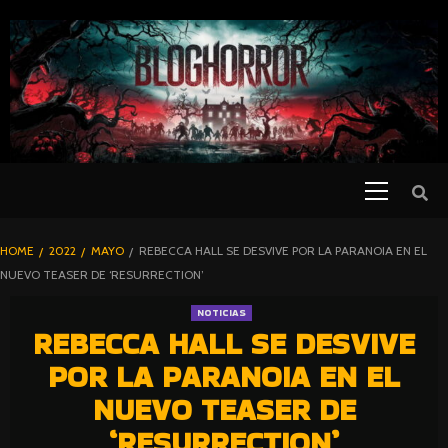
SKIP
TO
CONTENT
Primary
PELICULAS
Menu
DE TERROR |
BLOGHORROR
HOME
2022
MAYO
REBECCA HALL SE DESVIVE POR LA PARANOIA EN EL
⋆
NUEVO TEASER DE ‘RESURRECTION’
NOTICIAS
REBECCA HALL SE DESVIVE
POR LA PARANOIA EN EL
NUEVO TEASER DE
‘RESURRECTION’