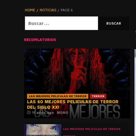
DE TERROR |
BLOGHORROR
HOME
NOTICIAS
PAGE 6
⋆
Buscar:
RECOPILATORIOS
LAS MEJORES PELICULAS DE TERROR
TERROR
LAS 60 MEJORES PELICULAS DE TERROR
DEL SIGLO XXI
11 años ago
MONO
LAS MEJORES PELICULAS DE TERROR