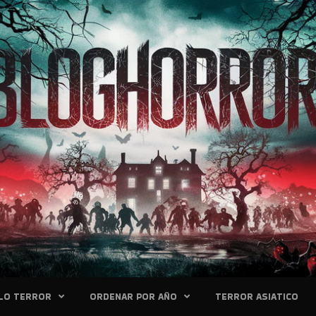
LO TERROR
ORDENAR POR AÑO
TERROR ASIATICO