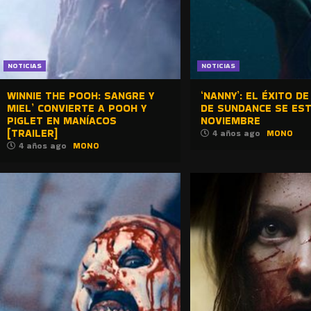
NOTICIAS
NOTICIAS
WINNIE THE POOH: SANGRE Y
‘NANNY’: EL ÉXITO D
MIEL’ CONVIERTE A POOH Y
DE SUNDANCE SE ES
PIGLET EN MANÍACOS
NOVIEMBRE
[TRAILER]
4 años ago
MONO
4 años ago
MONO