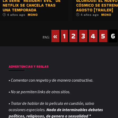
LA SERIE “RESIDENT EVIL” DE
GLORIOUS: EL NUEV
NETFLIX SE CANCELA TRAS
CÓSMICO SE ESTREN
UNA TEMPORADA
AGOSTO [TRAILER]
4 años ago
MONO
4 años ago
MONO
«
1
2
3
4
5
6
PAG:
ADVERTENCIAS Y REGLAS
• Comentar con respeto y de manera constructiva.
• No se permiten links de otros sitios.
• Tratar de hablar de la pelicula en cuestión, salvo
ocasiones especiales.
Nada de interminables debates
políticos, religiosos, de genero o sexualidad *