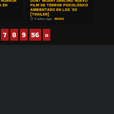
O HORROR
DONT WORRY DARLING: NUEVO
A EN
FILM DE TERROR PSICOLÓGICO
AMBIENTADO EN LOS ’50
[TRAILER]
4 años ago
MONO
7
8
9
56
»