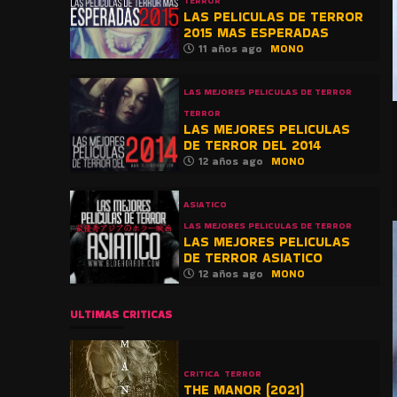
TERROR
LAS PELICULAS DE TERROR
2015 MAS ESPERADAS
11 años ago
MONO
LAS MEJORES PELICULAS DE TERROR
TERROR
LAS MEJORES PELICULAS
DE TERROR DEL 2014
12 años ago
MONO
ASIATICO
LAS MEJORES PELICULAS DE TERROR
LAS MEJORES PELICULAS
DE TERROR ASIATICO
12 años ago
MONO
ULTIMAS CRITICAS
CRITICA
TERROR
THE MANOR (2021)