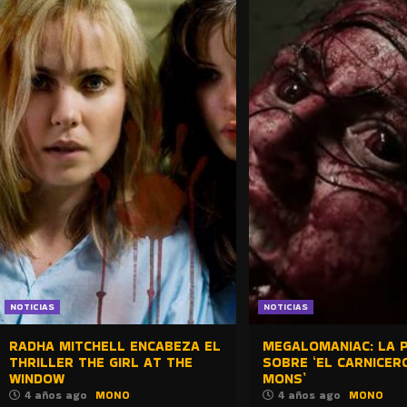
NOTICIAS
NOTICIAS
RADHA MITCHELL ENCABEZA EL
MEGALOMANIAC: LA P
THRILLER THE GIRL AT THE
SOBRE ‘EL CARNICER
WINDOW
MONS’
4 años ago
MONO
4 años ago
MONO