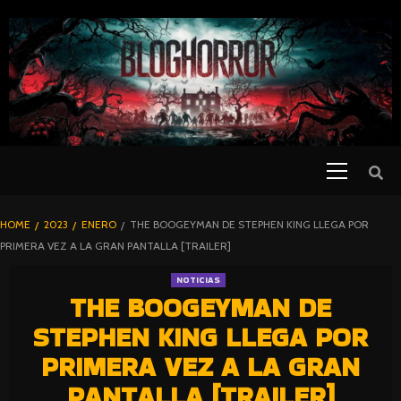
SKIP
TO
CONTENT
Primary
PELICULAS
Menu
DE TERROR |
BLOGHORROR
HOME
2023
ENERO
THE BOOGEYMAN DE STEPHEN KING LLEGA POR
⋆
PRIMERA VEZ A LA GRAN PANTALLA [TRAILER]
NOTICIAS
THE BOOGEYMAN DE
STEPHEN KING LLEGA POR
PRIMERA VEZ A LA GRAN
PANTALLA [TRAILER]