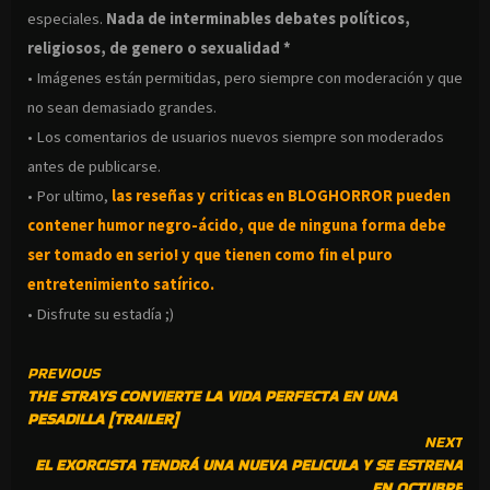
especiales.
Nada de interminables debates políticos,
religiosos, de genero o sexualidad *
• Imágenes están permitidas, pero siempre con moderación y que
no sean demasiado grandes.
• Los comentarios de usuarios nuevos siempre son moderados
antes de publicarse.
• Por ultimo,
las reseñas y criticas en BLOGHORROR pueden
contener humor negro-
ácido, que de ninguna forma debe
ser tomado en serio! y que tienen como fin el puro
entretenimiento satírico.
• Disfrute su estadía ;)
CONTINUE
PREVIOUS
THE STRAYS CONVIERTE LA VIDA PERFECTA EN UNA
READING
PESADILLA [TRAILER]
NEXT
EL EXORCISTA TENDRÁ UNA NUEVA PELICULA Y SE ESTRENA
EN OCTUBRE