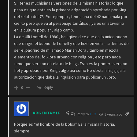
Si, tenes muchisimas versiones de la misma historia ; lo que
pasa es que esta es la primera adpataciòn aprobada por King
del relato del 73. Por ejemplo , tenes una del 42 nada mala por
cierto pero que va al personaje tantàlico , ya es un atavismo
en la cultura popular , algo camp.
La de Ulli Lomell de 1980 , hau qiien dice que es lo unico bueno
que dirigio el bueno de Lomell y que hizo en vida . . .ademas de
ser el padrino de mi amado Marian Dora , tambien mezcla
elementos del folklore urbano con religion , etc pero nada
tiene que ver con el relato de King . Esta es la primera version
fiel y aprobada por King , algo asi como No obsta nihil jajaja la
autorizaciòn que daba la Inquision para publicar un libro.
Reply
0
ARGENTAMLF
Reply to
LEO
3 years ago
Porque es “el hombre de la bolsa”. Es la misma historia,
siempre.