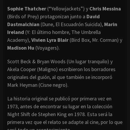
Sophie Thatcher
(“Yellowjackets”) y
Chris Messina
(Birds of Prey) protagonizan junto a
David
Dastmalchian
(Dune, El Escuadrón Suicida),
Marin
Ireland
(Y: El último hombre, The Umbrella
Academy),
Vivien Lyra Blair
(Bird Box, Mr. Corman) y
Madison Hu
(Voyagers).
Scott Beck & Bryan Woods (Un lugar tranquilo) y
Akela Cooper (Maligno) escribieron los borradores
originales del guión, al que también se incorporó
Mark Heyman (Cisne negro).
La historia original se publicó por primera vez en
1973, antes de encontrar su lugar en la colección
Night Shift de Stephen King en 1978. Esta será la
primera vez que el relato se adapte al cine, por lo que
será todo un acontecimiento.