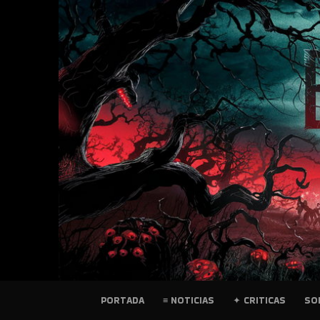
SKIP
TO
CONTENT
PELICULAS
PORTADA
≡ NOTICIAS
✦ CRITICAS
SO