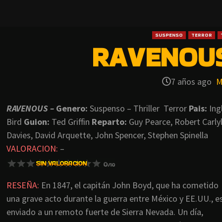
SUSPENSO
TERROR
RAVENOUS
7 años ago
M
RAVENOUS –
Genero:
Suspenso – Thriller Terror
Pais:
Ing
Bird
Guion:
Ted Griffin
Reparto:
Guy Pearce, Robert Carly
Davies, David Arquette, John Spencer, Stephen Spinella
VALORACION:
–
RESEÑA:
En 1847, el capitán John Boyd, que ha cometido
una grave acto durante la guerra entre México y EE.UU., e
enviado a un remoto fuerte de Sierra Nevada. Un día,