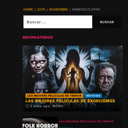
DE TERROR |
BLOGHORROR
HOME
2019
NOVIEMBRE
RAVENOUS (1999)
⋆
Buscar:
RECOPILATORIOS
LAS MEJORES PELICULAS DE TERROR
NOTICIAS
LAS MEJORES PELÍCULAS DE EXORCISMOS
2 años ago
MONO
LAS MEJORES PELICULAS DE TERROR