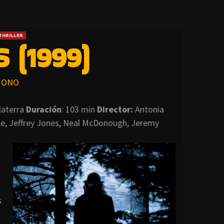
THRILLER
 (1999)
ONO
laterra
Duración
: 103 min
Director
:
Antonia
le, Jeffrey Jones, Neal McDonough, Jeremy
s