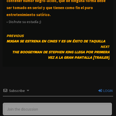
contener humor negro-
ácido, que de ninguna forma debe
ser tomado en serio! y que tienen como fin el puro
entretenimiento satírico.
• Disfrute su estadía ;)
CONTINUE
PREVIOUS
M3GAN SE ESTRENA EN CINES Y ES UN ÉXITO DE TAQUILLA
READING
NEXT
THE BOOGEYMAN DE STEPHEN KING LLEGA POR PRIMERA
VEZ A LA GRAN PANTALLA [TRAILER]
Subscribe
LOGIN