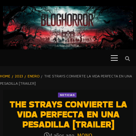
SKIP
TO
CONTENT
Primary
PELICULAS
Menu
DE TERROR |
BLOGHORROR
HOME
2023
ENERO
THE STRAYS CONVIERTE LA VIDA PERFECTA EN UNA
⋆
PESADILLA [TRAILER]
NOTICIAS
THE STRAYS CONVIERTE LA
VIDA PERFECTA EN UNA
PESADILLA [TRAILER]
4 años ago
MONO