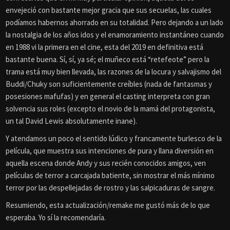
envejeció con bastante mejor gracia que sus secuelas, las cuales
podíamos habernos ahorrado en su totalidad. Pero dejando a un lado
la nostalgia de los años idos y el enamoramiento instantáneo cuando
en 1988 vi la primera en el cine, esta del 2019 en definitiva está
bastante buena. Sí, sí, ya sé; el muñeco está “retefeote” pero la
trama está muy bien llevada, las razones de la locura y salvajismo del
Buddi/Chuky son suficientemente creíbles (nada de fantasmas y
posesiones mafufas) y en general el casting interpreta con gran
solvencia sus roles (excepto el novio de la mamá del protagonista,
un tal David Lewis absolutamente inane).
Y atendamos un poco el sentido lúdico y francamente burlesco de la
película, que muestra sus intenciones de pura y llana diversión en
aquella escena donde Andy y sus recién conocidos amigos, ven
películas de terror a carcajada batiente, sin mostrar el más mínimo
terror por las despellejadas de rostro y las salpicaduras de sangre.
Resumiendo, esta actualización/remake me gustó más de lo que
esperaba. Yo sí la recomendaría.