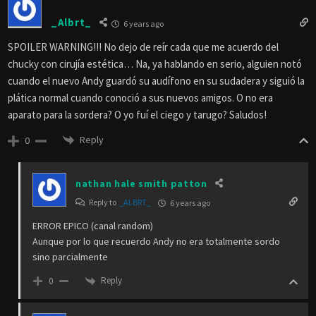
_Albrt_
6 years ago
SPOILER WARNING!!! No dejo de reír cada que me acuerdo del
chucky con cirujía estética… Na, ya hablando en serio, alguien notó
cuando el nuevo Andy guardó su audífono en su sudadera y siguió la
plática normal cuando conoció a sus nuevos amigos. O no era
aparato para la sordera? O yo fuí el ciego y tarugo? Saludos!
Reply
0
nathan hale smith patton
Reply to
_ALBRT_
6 years ago
ERROR EPICO (canal random)
Aunque por lo que recuerdo Andy no era totalmente sordo
sino parcialmente
Reply
0