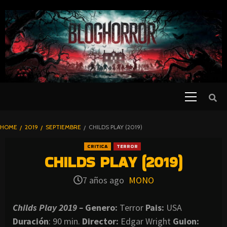
SKIP
TO
CONTENT
Primary
PELICULAS
Menu
DE TERROR |
BLOGHORROR
HOME
2019
SEPTIEMBRE
CHILDS PLAY (2019)
⋆
CRITICA
TERROR
CHILDS PLAY (2019)
7 años ago
MONO
Childs Play 2019 –
Genero:
Terror
Pais:
USA
Duración
: 90 min.
Director
:
Edgar Wright
Guion: