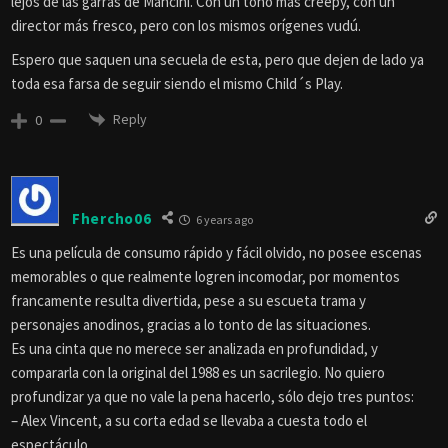
lejos de las garras de Mancini. Con un tono más creepy, con un
director más fresco, pero con los mismos orígenes vudú.
Espero que saquen una secuela de esta, pero que dejen de lado ya
toda esa farsa de seguir siendo el mismo Child´s Play.
Reply
0
Fhercho06
6 years ago
Es una película de consumo rápido y fácil olvido, no posee escenas
memorables o que realmente logren incomodar, por momentos
francamente resulta divertida, pese a su escueta trama y
personajes anodinos, gracias a lo tonto de las situaciones.
Es una cinta que no merece ser analizada en profundidad, y
compararla con la original del 1988 es un sacrilegio. No quiero
profundizar ya que no vale la pena hacerlo, sólo dejo tres puntos:
– Alex Vincent, a su corta edad se llevaba a cuesta todo el
espectáculo…