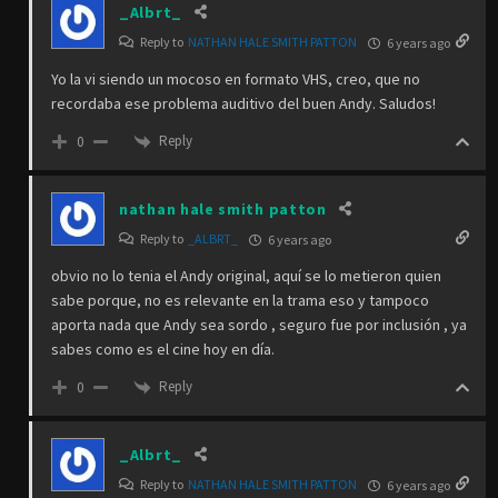
_Albrt_
Reply to
NATHAN HALE SMITH PATTON
6 years ago
Yo la vi siendo un mocoso en formato VHS, creo, que no
recordaba ese problema auditivo del buen Andy. Saludos!
Reply
0
nathan hale smith patton
Reply to
_ALBRT_
6 years ago
obvio no lo tenia el Andy original, aquí se lo metieron quien
sabe porque, no es relevante en la trama eso y tampoco
aporta nada que Andy sea sordo , seguro fue por inclusión , ya
sabes como es el cine hoy en día.
Reply
0
_Albrt_
Reply to
NATHAN HALE SMITH PATTON
6 years ago