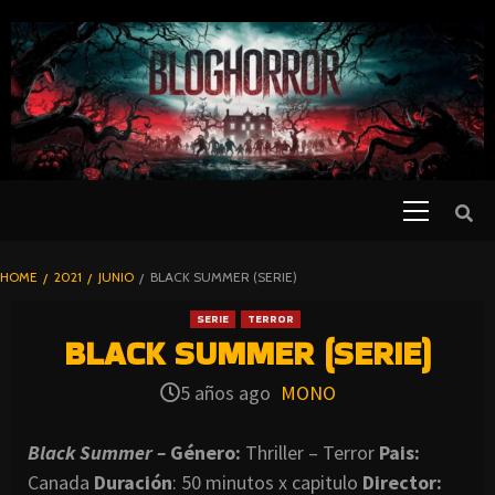
SKIP
TO
CONTENT
Primary
PELICULAS
Menu
DE TERROR |
BLOGHORROR
HOME
2021
JUNIO
BLACK SUMMER (SERIE)
⋆
SERIE
TERROR
BLACK SUMMER (SERIE)
5 años ago
MONO
Black Summer –
Género:
Thriller – Terror
Pais:
Canada
Duración
: 50 minutos x capitulo
Director
: