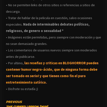
• No se permiten links de otros sitios o referencias a sitios de
descarga.
• Tratar de hablar de la pelicula en cuestión, salvo ocasiones
especiales.
Nada de interminables debates políticos,
religiosos, de genero o sexualidad *
• Imágenes están permitidas, pero siempre con moderación y que
no sean demasiado grandes.
• Los comentarios de usuarios nuevos siempre son moderados
antes de publicarse.
• Por ultimo,
las reseñas y criticas en BLOGHORROR pueden
contener humor negro-
ácido, que de ninguna forma debe
ser tomado en serio! y que tienen como fin el puro
entretenimiento satírico.
• Disfrute su estadía ;)
CONTINUE
PREVIOUS
THE CURSED LESSON (2021)