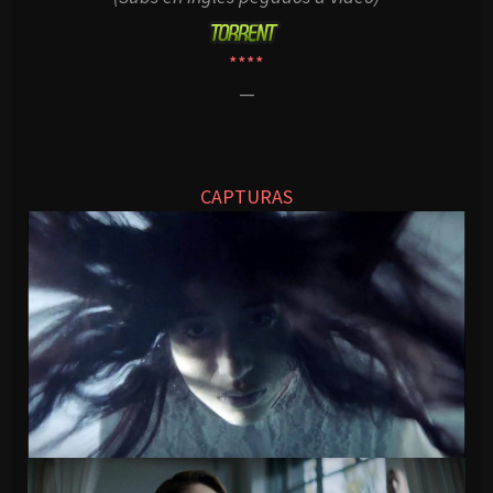
****
—
CAPTURAS