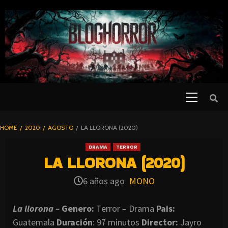
SKIP
TO
CONTENT
Primary
PELICULAS
Menu
DE TERROR |
BLOGHORROR
HOME
2020
AGOSTO
LA LLORONA (2020)
⋆
DRAMA
TERROR
LA LLORONA (2020)
6 años ago
MONO
La llorona –
Genero:
Terror – Drama
Pais:
Guatemala
Duración
: 97 minutos
Director
:
Jayro