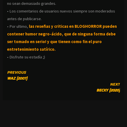
no sean demasiado grandes.
• Los comentarios de usuarios nuevos siempre son moderados
antes de publicarse.
• Por ultimo,
las reseñas y criticas en BLOGHORROR pueden
contener humor negro-
ácido, que de ninguna forma debe
ser tomado en serio! y que tienen como fin el puro
entretenimiento satírico.
• Disfrute su estadía ;)
CONTINUE
PREVIOUS
WAZ (2007)
READING
NEXT
BECKY (2020)