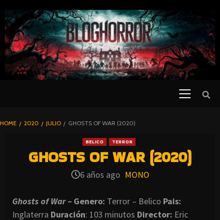
SKIP
TO
CONTENT
Primary
PELICULAS
Menu
DE TERROR |
BLOGHORROR
HOME
2020
JULIO
GHOSTS OF WAR (2020)
⋆
BELICO
TERROR
GHOSTS OF WAR (2020)
6 años ago
MONO
Ghosts of War –
Genero:
Terror – Belico
Pais:
Inglaterra
Duración
: 103 minutos
Director
:
Eric