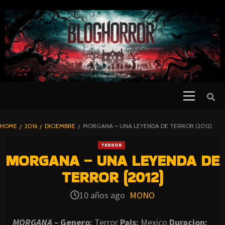
SKIP
TO
CONTENT
Primary
PELICULAS
Menu
DE TERROR |
BLOGHORROR
HOME
2016
DICIEMBRE
MORGANA – UNA LEYENDA DE TERROR (2012)
⋆
TERROR
MORGANA – UNA LEYENDA DE
TERROR (2012)
10 años ago
MONO
MORGANA –
Genero:
Terror
Pais:
Mexico
Duracion: