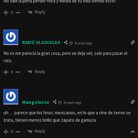
No vale la pena perder hora y media de tu vida viendo esto!
Reply
0
RADÚ VLADISLAS
9 years ago
No es me pareció la gran cosa, pero se deja ver, solo para pasar el
rato.
Reply
0
Mangolorox
9 years ago
uh … parece que los hnos. mexicanos, en lo que a cine de terror se
trata, tienen menos brillo que zapato de gamuza.
Reply
0