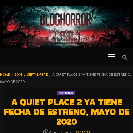
SKIP
TO
CONTENT
Primary
PELICULAS
Menu
DE TERROR |
BLOGHORROR
HOME
2018
SEPTIEMBRE
A QUIET PLACE 2 YA TIENE FECHA DE ESTRENO,
⋆
MAYO DE 2020
NOTICIAS
A QUIET PLACE 2 YA TIENE
FECHA DE ESTRENO, MAYO DE
2020
8 años ago
MONO