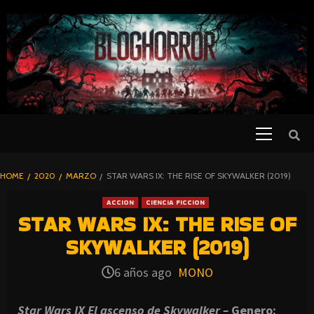
SKIP
TO
CONTENT
Primary
PELICULAS
Menu
DE TERROR |
BLOGHORROR
HOME
2020
MARZO
STAR WARS IX: THE RISE OF SKYWALKER (2019)
⋆
ACCION
CIENCIA FICCION
STAR WARS IX: THE RISE OF
SKYWALKER (2019)
6 años ago
MONO
Star Wars IX El ascenso de Skywalker –
Genero: