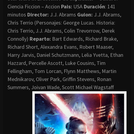
Ciencia Ficcion – Accion
Pais:
USA
Duración
: 141
minutos
Director
:
J.J. Abrams
Guion:
J.J. Abrams,
Chris Terrio (Personajes: George Lucas. Historia:
Chris Terrio, J.J. Abrams, Colin Trevorrow, Derek
Connolly)
Reparto:
Bart Edwards, Richard Brake,
Richard Short, Alexandra Evans, Robert Maaser,
Harry Jarvis, Daniel Schutzmann, Lelia Yvetta, Ethan
Hazzard, Percelle Ascott, Luke Cousins, Tim
Fellingham, Tom Lorcan, Flynn Matthews, Martin
Mednikarov, Oliver Park, Griffin Stevens, Ronan
Summers, Joivan Wade, Scott Michael Wagstaff