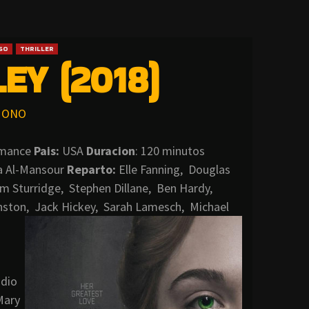
SO
THRILLER
EY (2018)
ONO
omance
Pais:
USA
Duracion
: 120 minutos
a Al-Mansour
Reparto:
Elle Fanning, Douglas
m Sturridge, Stephen Dillane, Ben Hardy,
hnston, Jack Hickey, Sarah Lamesch, Michael
 dio
Mary