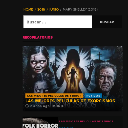
DE TERROR |
BLOGHORROR
HOME
2018
JUNIO
MARY SHELLEY (2018)
⋆
Buscar:
RECOPILATORIOS
LAS MEJORES PELICULAS DE TERROR
NOTICIAS
LAS MEJORES PELÍCULAS DE EXORCISMOS
2 años ago
MONO
LAS MEJORES PELICULAS DE TERROR