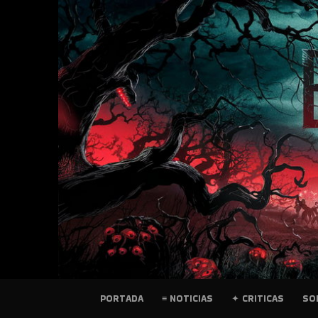
SKIP
TO
CONTENT
PELICULAS
PORTADA
≡ NOTICIAS
✦ CRITICAS
SO