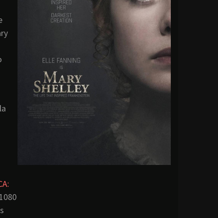
e
ary
o
la
CA:
 1080
es