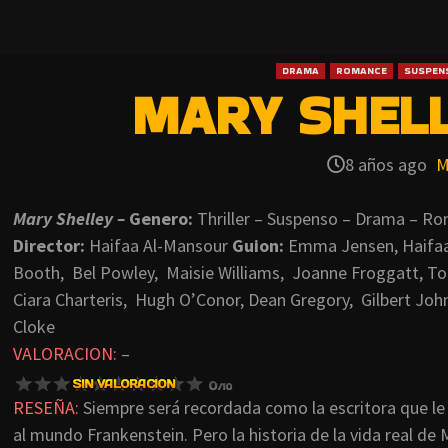
DRAMA
ROMANCE
SUSPEN
MARY SHELL
8 años ago
M
Mary Shelley –
Genero:
Thriller – Suspenso – Drama – R
Director:
Haifaa Al-Mansour
Guion:
Emma Jensen, Haifa
Booth, Bel Powley, Maisie Williams, Joanne Froggatt, To
Ciara Charteris, Hugh O’Conor, Dean Gregory, Gilbert Jo
Cloke
VALORACION:
–
RESEÑA:
Siempre será recordada como la escritora que le
al mundo Frankenstein. Pero la historia de la vida real de 