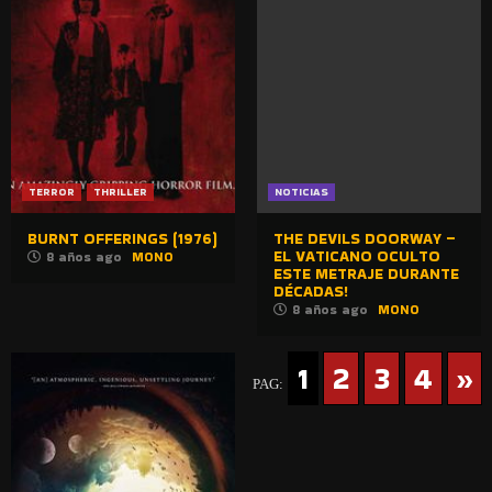
TERROR
THRILLER
NOTICIAS
BURNT OFFERINGS (1976)
THE DEVILS DOORWAY –
EL VATICANO OCULTO
8 años ago
MONO
ESTE METRAJE DURANTE
DÉCADAS!
8 años ago
MONO
1
2
3
4
»
PAG: