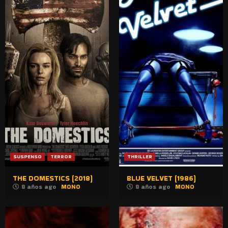
SUSPENSO
TERROR
THRILLER
THE DOMESTICS (2018)
BLUE VELVET (1986)
8 años ago
MONO
8 años ago
MONO