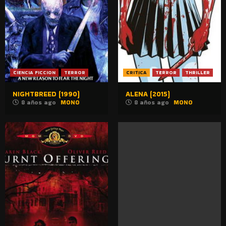
CIENCIA FICCION
TERROR
CRITICA
TERROR
THRILLER
NIGHTBREED (1990)
ALENA (2015)
8 años ago
MONO
8 años ago
MONO