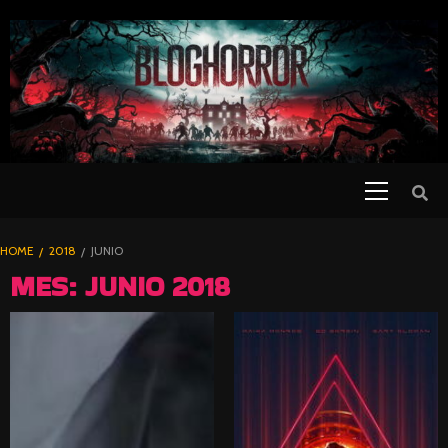
SKIP
TO
CONTENT
Primary
PELICULAS
Menu
DE TERROR |
BLOGHORROR
HOME
2018
JUNIO
⋆
MES:
JUNIO 2018