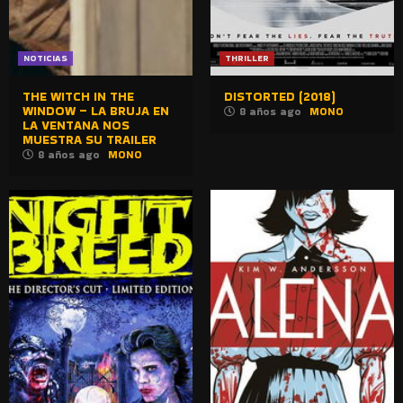
NOTICIAS
THRILLER
THE WITCH IN THE
DISTORTED (2018)
WINDOW – LA BRUJA EN
8 años ago
MONO
LA VENTANA NOS
MUESTRA SU TRAILER
8 años ago
MONO