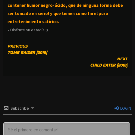
contener humor negro-
ácido, que de ninguna forma debe
ser tomado en serio! y que tienen como fin el puro
entretenimiento satírico.
• Disfrute su estadía ;)
CONTINUE
PREVIOUS
TOMB RAIDER (2018)
READING
NEXT
CHILD EATER (2018)
Subscribe
LOGIN