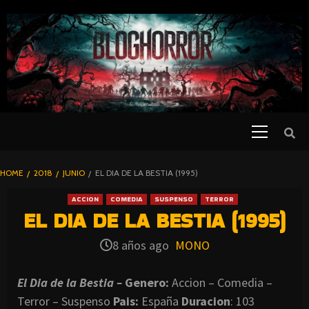
SKIP
TO
CONTENT
Primary
PELICULAS
Menu
DE TERROR |
BLOGHORROR
HOME
2018
JUNIO
EL DIA DE LA BESTIA (1995)
⋆
ACCION
COMEDIA
SUSPENSO
TERROR
EL DIA DE LA BESTIA (1995)
8 años ago
MONO
El Dia de la Bestia –
Genero:
Accion – Comedia –
Terror – Suspenso
Pais:
España
Duracion
: 103