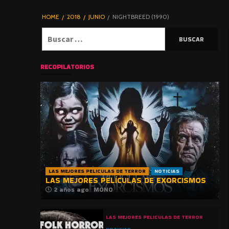
DE TERROR |
BLOGHORROR
HOME
2018
JUNIO
NIGHTBREED (1990)
⋆
Buscar:
RECOPILATORIOS
LAS MEJORES PELICULAS DE TERROR
NOTICIAS
LAS MEJORES PELÍCULAS DE EXORCISMOS
2 años ago
MONO
LAS MEJORES PELICULAS DE TERROR