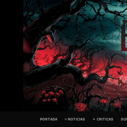
SKIP
TO
CONTENT
PELICULAS
PORTADA
≡ NOTICIAS
✦ CRITICAS
SO