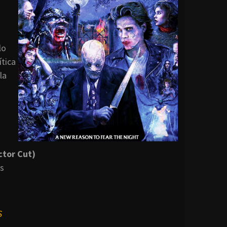
n
lo
ítica
la
ctor Cut)
es
S