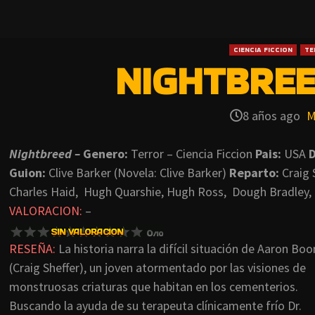
CIENCIA FICCION
TE
NIGHTBREE
8 años ago
M
Nightbreed –
Genero:
Terror – Ciencia Ficcion
Pais:
USA
D
Guion:
Clive Barker (Novela: Clive Barker)
Reparto:
Craig 
Charles Haid, Hugh Quarshie, Hugh Ross, Dough Bradley, 
VALORACION:
–
RESEÑA:
La historia narra la difícil situación de Aaron Bo
(Craig Sheffer), un joven atormentado por las visiones de
monstruosas criaturas que habitan en los cementerios.
Buscando la ayuda de su terapeuta clínicamente frío Dr.