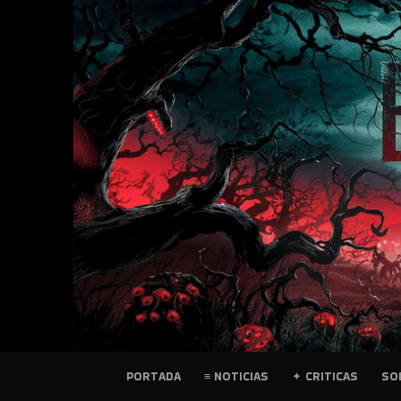
SKIP
TO
CONTENT
PELICULAS
PORTADA
≡ NOTICIAS
✦ CRITICAS
SO