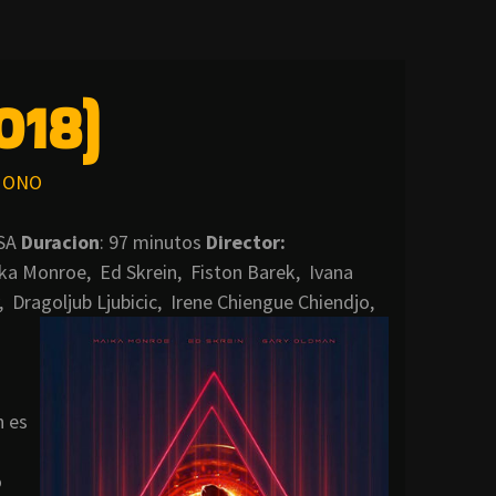
018)
ONO
SA
Duracion
: 97 minutos
Director:
a Monroe, Ed Skrein, Fiston Barek, Ivana
, Dragoljub Ljubicic, Irene Chiengue Chiendjo,
n es
o