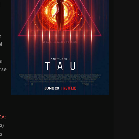
l
e
l
ra
rse
CA:
80
es