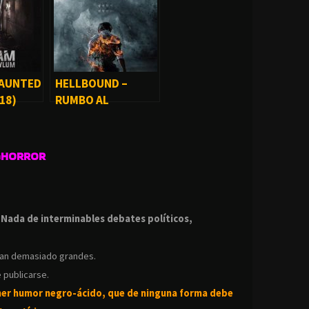
HAUNTED
HELLBOUND –
18)
RUMBO AL
INFIERNO (SERIE)
GHORROR
.
.
Nada de interminables debates políticos,
ean demasiado grandes.
 publicarse.
ner humor negro-
ácido, que de ninguna forma debe