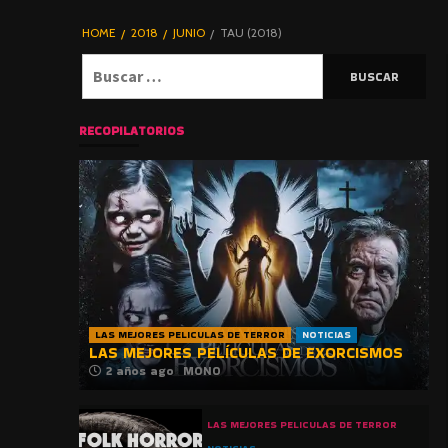
DE TERROR |
BLOGHORROR
HOME
2018
JUNIO
TAU (2018)
⋆
Buscar:
RECOPILATORIOS
LAS MEJORES PELICULAS DE TERROR
NOTICIAS
LAS MEJORES PELÍCULAS DE EXORCISMOS
2 años ago
MONO
LAS MEJORES PELICULAS DE TERROR