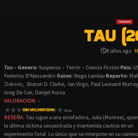
TERROR
TAU (2
8 años ago
M
Tau –
Genero:
Suspenso – Terror – Ciencia Ficcion
Pais:
U
Federico D’Alessandro
Guion:
Noga Landau
Reparto:
Maik
Zivkovic, Sharon D. Clarke, Ian Virgo, Paul Leonard Murray
Greg De Cuir, Danijel Korsa
VALORACION:
–
RESEÑA:
Tau sigue a una estafadora, Julia (Monroe), quie
la última víctima secuestrada y mantenida cautiva en un
experimento fatal. Lo único que se interpone en su camin