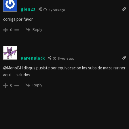
gien23
8 years ago
corriga por favor
Reply
0
KarenBlack
8 years ago
@MonoBH:disqus pusiste por equivocacion los subs de maze runner
aqui…. saludos
Reply
0