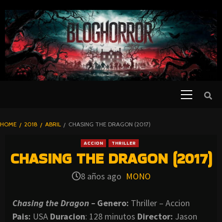
SKIP
TO
CONTENT
Primary
PELICULAS
Menu
DE TERROR |
BLOGHORROR
HOME
2018
ABRIL
CHASING THE DRAGON (2017)
⋆
ACCION
THRILLER
CHASING THE DRAGON (2017)
8 años ago
MONO
Chasing the Dragon –
Genero:
Thriller – Accion
Pais:
USA
Duracion
: 128 minutos
Director:
Jason