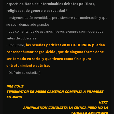
especiales.
Nada de interminables debates políticos,
religiosos, de genero o sexualidad *
• Imágenes están permitidas, pero siempre con moderación y que
no sean demasiado grandes.
• Los comentarios de usuarios nuevos siempre son moderados
antes de publicarse.
• Por ultimo,
las reseñas y criticas en BLOGHORROR pueden
contener humor negro-
ácido, que de ninguna forma debe
ser tomado en serio! y que tienen como fin el puro
entretenimiento satírico.
• Disfrute su estadía ;)
CONTINUE
PREVIOUS
TERMINATOR DE JAMES CAMERON COMIENZA A FILMARSE
READING
EN JUNIO
NEXT
ANNIHILATION CONQUISTA LA CRITICA PERO NO LA
TAQUILLA AMERICANA