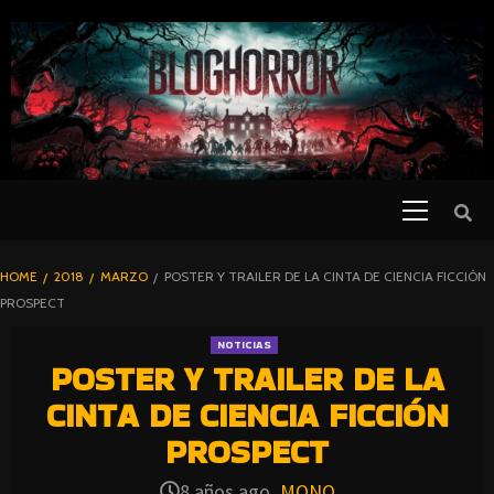
SKIP
TO
CONTENT
Primary
PELICULAS
Menu
DE TERROR |
BLOGHORROR
HOME
2018
MARZO
POSTER Y TRAILER DE LA CINTA DE CIENCIA FICCIÓN
⋆
PROSPECT
NOTICIAS
POSTER Y TRAILER DE LA
CINTA DE CIENCIA FICCIÓN
PROSPECT
8 años ago
MONO