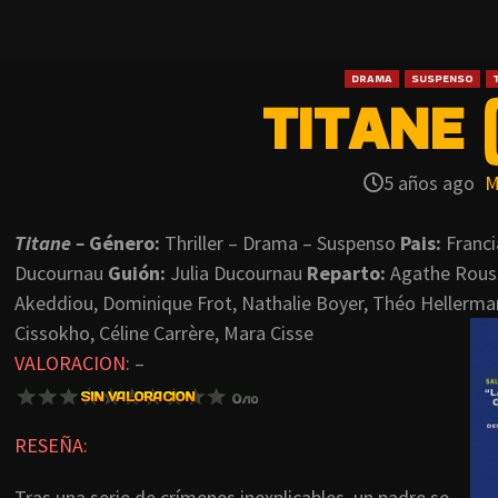
DRAMA
SUSPENSO
TITANE (
5 años ago
M
Titane –
Género:
Thriller – Drama – Suspenso
Pais:
Franc
Ducournau
G
uión:
Julia Ducournau
Reparto:
Agathe Rouss
Akeddiou, Dominique Frot, Nathalie Boyer, Théo Hellerman
Cissokho, Céline Carrère, Mara Cisse
VALORACION:
–
RESEÑA:
Tras una serie de crímenes inexplicables, un padre se