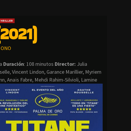
THRILLER
2021)
ONO
ia
Duración
: 108 minutos
Director
:
Julia
elle, Vincent Lindon, Garance Marillier, Myriem
n, Anaïs Fabre, Mehdi Rahim-Silvioli, Lamine