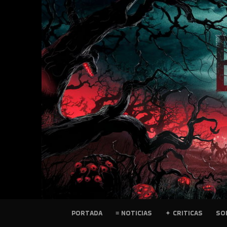
SKIP
TO
CONTENT
PELICULAS
PORTADA
≡ NOTICIAS
✦ CRITICAS
SO