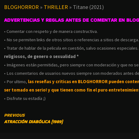
BLOGHORROR
»
THRILLER
»
Titane (2021)
ADVERTENCIAS Y REGLAS ANTES DE COMENTAR EN BLO
• Comentar con respeto y de manera constructiva.
• No se permiten links de otros sitios o referencias a sitios de descarga
• Tratar de hablar de la pelicula en cuestión, salvo ocasiones especiales
religiosos, de genero o sexualidad *
• Imágenes están permitidas, pero siempre con moderación y que no s
• Los comentarios de usuarios nuevos siempre son moderados antes de
• Por ultimo,
las reseñas y criticas en BLOGHORROR pueden conte
ser tomado en serio! y que tienen como fin el puro entretenimient
• Disfrute su estadía ;)
CONTINUE
PREVIOUS
ATRACCIÓN DIABÓLICA (1989)
READING