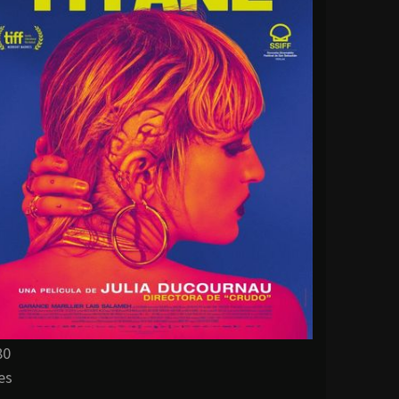
80
es