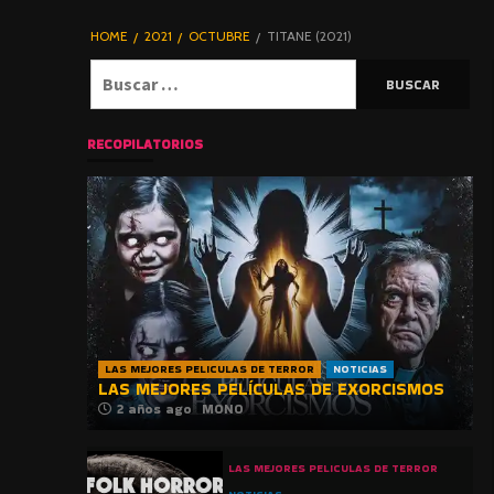
DE TERROR |
BLOGHORROR
HOME
2021
OCTUBRE
TITANE (2021)
⋆
Buscar:
RECOPILATORIOS
LAS MEJORES PELICULAS DE TERROR
NOTICIAS
LAS MEJORES PELÍCULAS DE EXORCISMOS
2 años ago
MONO
LAS MEJORES PELICULAS DE TERROR