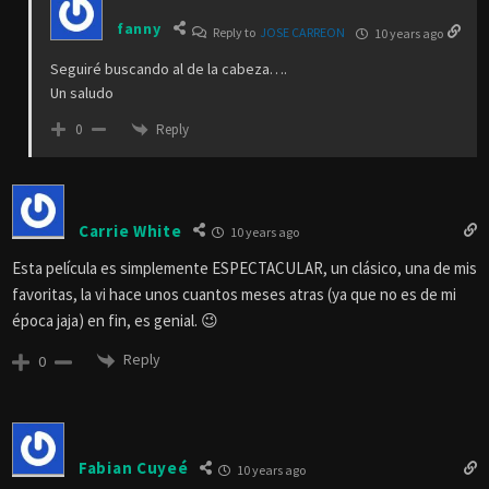
fanny
Reply to
JOSE CARREON
10 years ago
Seguiré buscando al de la cabeza….
Un saludo
Reply
0
Carrie White
10 years ago
Esta película es simplemente ESPECTACULAR, un clásico, una de mis
favoritas, la vi hace unos cuantos meses atras (ya que no es de mi
época jaja) en fin, es genial. 😉
Reply
0
Fabian Cuyeé
10 years ago