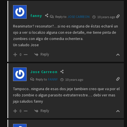
fanny
Reply to
JOSE CARREON
10 years ago
Reanimator? resonator?…si no es ninguna de éstas echaré un
ojo a ver si localizo alguna con ese detalle, me tiene pinta de
zombies con algo de comedia ochentera.
Un saludo Jose
Reply
0
Jose Carreon
Reply to
FANNY
10 years ago
Tampoco.. ninguna de esas dos jeje tambien creo que va por el
rollo zombie o algun parasito extraterrestre…. debi ver mas
jaja saludos fanny
Reply
0