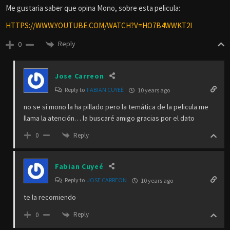
Me gustaria saber que opina Mono, sobre esta pelicula:
HTTPS://WWW.YOUTUBE.COM/WATCH?V=HO7B4WWKT2I
Reply
0
Jose Carreon
Reply to
FABIAN CUYEÉ
10 years ago
no se si mono la ha pillado pero la temática de la pelicula me
llama la atención… la buscaré amigo gracias por el dato
Reply
0
Fabian Cuyeé
Reply to
JOSE CARREON
10 years ago
te la recomiendo
Reply
0