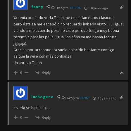
fanny
Reply to
TALION
10 years ago
Ya tenía pensado verla Talion me encantan éstos clásicos,
pero ésta se me escapó o no recuerdo haberla visto……. igual
viéndola me acuerdo pero no creo porque tengo muy buena
retentiva para las pelis ( igual los años ya me pasan factura
jajajaja).
Gracias por tu respuesta suelo coincidir bastante contigo
asique la veré con más confianza.
Un abrazo Talion
Reply
0
luchogeno
Reply to
FANNY
10 years ago
a verla se ha dicho…
Reply
0