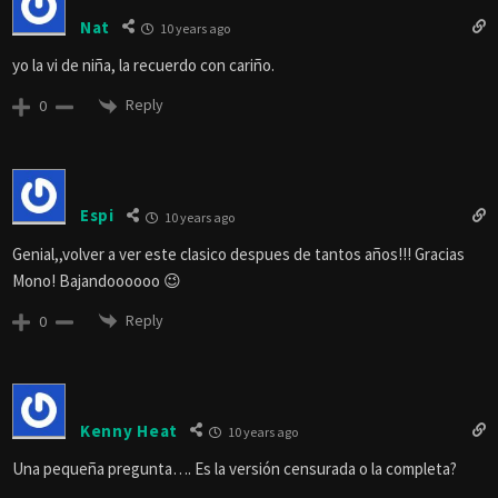
Nat
10 years ago
yo la vi de niña, la recuerdo con cariño.
Reply
0
Espi
10 years ago
Genial,,volver a ver este clasico despues de tantos años!!! Gracias
Mono! Bajandoooooo 😉
Reply
0
Kenny Heat
10 years ago
Una pequeña pregunta…. Es la versión censurada o la completa?