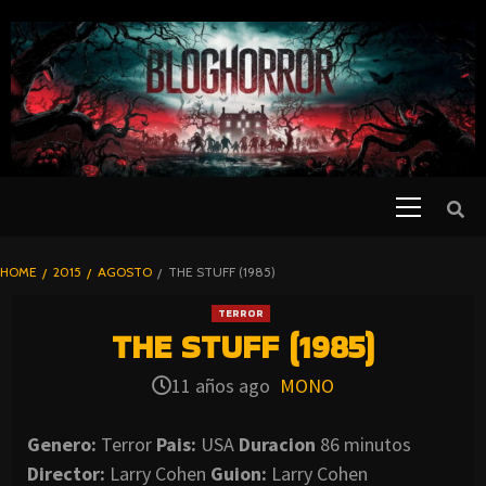
SKIP
TO
CONTENT
Primary
PELICULAS
Menu
DE TERROR |
BLOGHORROR
HOME
2015
AGOSTO
THE STUFF (1985)
⋆
TERROR
THE STUFF (1985)
11 años ago
MONO
Genero:
Terror
Pais:
USA
Duracion
86 minutos
Director:
Larry Cohen
Guion:
Larry Cohen