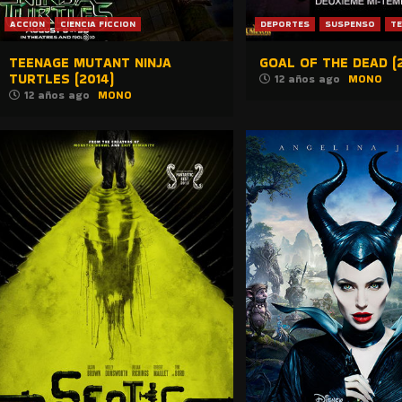
ACCION
CIENCIA FICCION
DEPORTES
SUSPENSO
T
TEENAGE MUTANT NINJA
GOAL OF THE DEAD (2
TURTLES (2014)
12 años ago
MONO
12 años ago
MONO