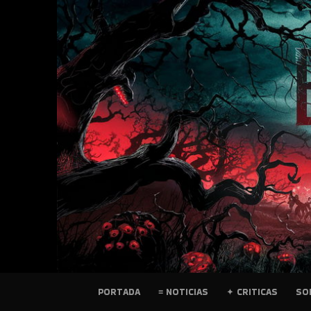
SKIP
TO
CONTENT
PELICULAS
PORTADA
≡ NOTICIAS
✦ CRITICAS
SO