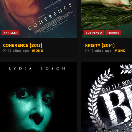
THRILLER
SUSPENSO
TERROR
COHERENCE (2013)
KRISTY (2014)
12 años ago
MONO
12 años ago
MONO