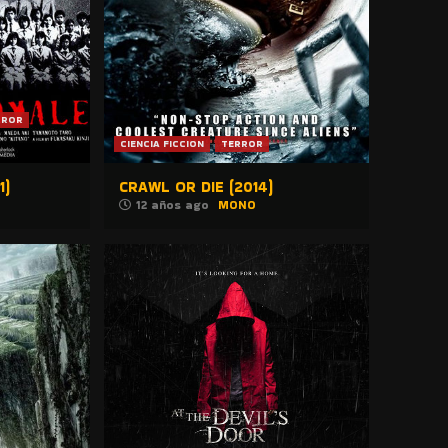
RROR
CIENCIA FICCION
TERROR
1)
CRAWL OR DIE (2014)
12 años ago
MONO