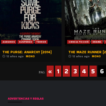
ASESINOS
SUSPENSO
TERROR
CIENCIA FICCION
DRAMA
THE PURGE: ANARCHY (2014)
THE MAZE RUNNER (2
12 años ago
MONO
12 años ago
MONO
«
1
2
3
4
5
6
PAG:
ADVERTENCIAS Y REGLAS