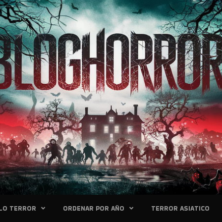
LO TERROR
ORDENAR POR AÑO
TERROR ASIATICO