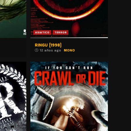
ASIATICO
TERROR
RINGU (1998)
12 años ago
MONO