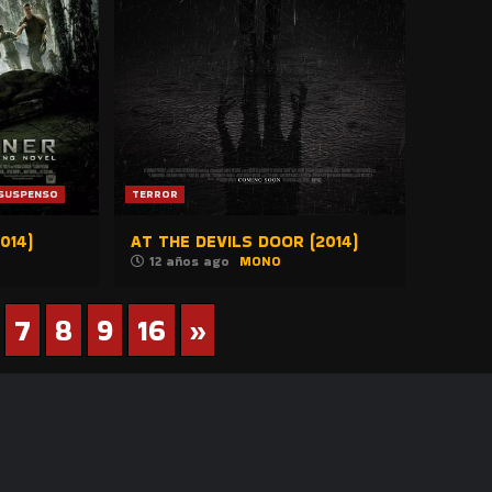
SUSPENSO
TERROR
014)
AT THE DEVILS DOOR (2014)
12 años ago
MONO
7
8
9
16
»