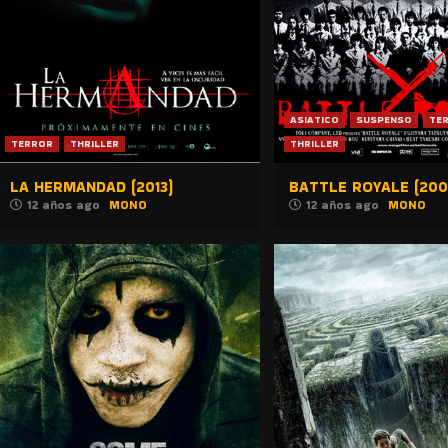
ASIATICO
SUSPENSO
TE
TERROR
THRILLER
THRILLER
LA HERMANDAD (2013)
BATTLE ROYALE (200
12 años ago
MONO
12 años ago
MONO