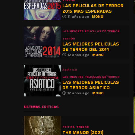
TERROR
LAS PELICULAS DE TERROR
2015 MAS ESPERADAS
11 años ago
MONO
LAS MEJORES PELICULAS DE TERROR
TERROR
LAS MEJORES PELICULAS
DE TERROR DEL 2014
12 años ago
MONO
ASIATICO
LAS MEJORES PELICULAS DE TERROR
LAS MEJORES PELICULAS
DE TERROR ASIATICO
12 años ago
MONO
ULTIMAS CRITICAS
CRITICA
TERROR
THE MANOR (2021)