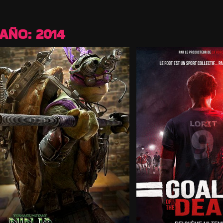
AÑO:
2014