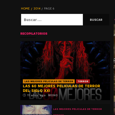
DE TERROR |
BLOGHORROR
HOME
2014
PAGE 6
⋆
Buscar:
RECOPILATORIOS
LAS MEJORES PELICULAS DE TERROR
TERROR
LAS 60 MEJORES PELICULAS DE TERROR
DEL SIGLO XXI
11 años ago
MONO
LAS MEJORES PELICULAS DE TERROR