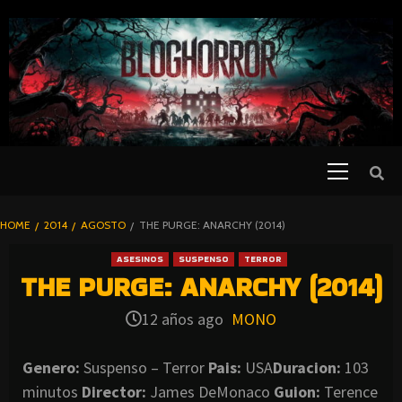
SKIP
TO
CONTENT
Primary
PELICULAS
Menu
DE TERROR |
BLOGHORROR
HOME
2014
AGOSTO
THE PURGE: ANARCHY (2014)
⋆
ASESINOS
SUSPENSO
TERROR
THE PURGE: ANARCHY (2014)
12 años ago
MONO
Genero:
Suspenso – Terror
Pais:
USA
Duracion:
103
minutos
Director:
James DeMonaco
Guion:
Terence