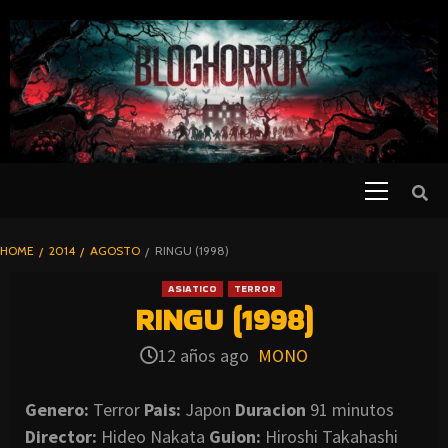
SKIP
TO
CONTENT
Primary
PELICULAS
Menu
DE TERROR |
BLOGHORROR
HOME
2014
AGOSTO
RINGU (1998)
⋆
ASIATICO
TERROR
RINGU (1998)
12 años ago
MONO
Genero:
Terror
Pais:
Japon
Duracion
91 minutos
Director:
Hideo Nakata
Guion:
Hiroshi Takahashi