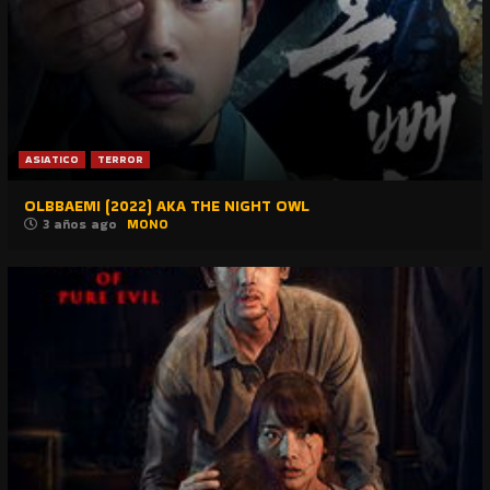
ASIATICO
TERROR
OLBBAEMI (2022) AKA THE NIGHT OWL
3 años ago
MONO