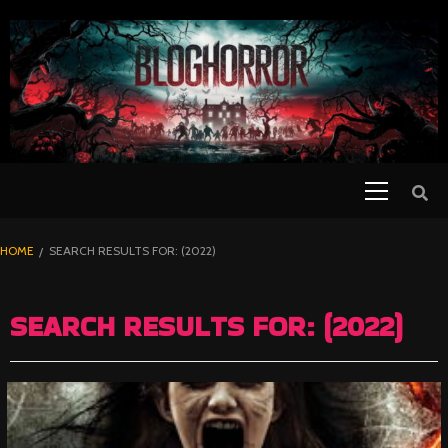
SKIP
TO
CONTENT
Primary
PELICULAS
Menu
DE TERROR |
BLOGHORROR
HOME
SEARCH RESULTS FOR: (2022)
⋆
SEARCH RESULTS FOR:
(2022)