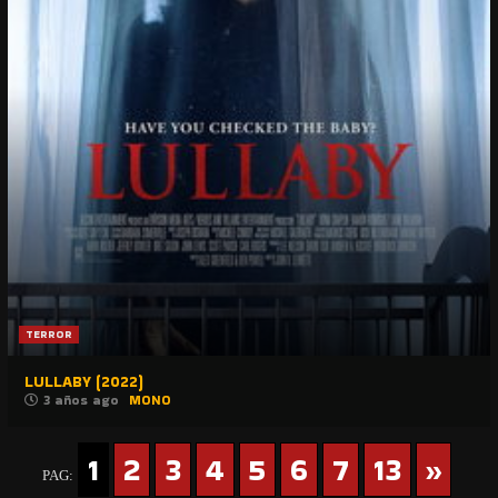
TERROR
LULLABY (2022)
3 años ago
MONO
1
2
3
4
5
6
7
13
»
PAG: