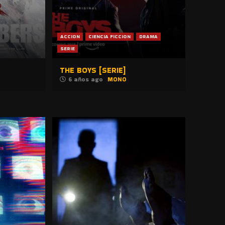
ACCION
CIENCIA FICCION
DRAMA
SERIE
THE BOYS [SERIE]
6 años ago
MONO