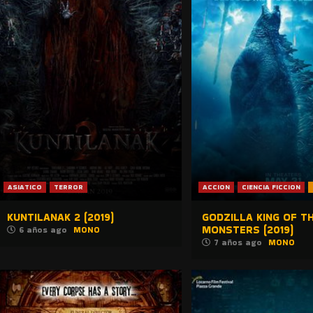
ASIATICO
TERROR
ACCION
CIENCIA FICCION
KUNTILANAK 2 (2019)
GODZILLA KING OF T
MONSTERS (2019)
6 años ago
MONO
7 años ago
MONO