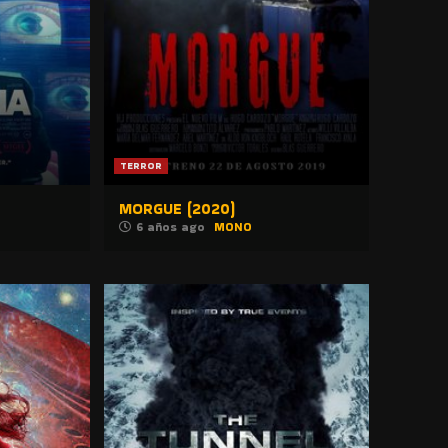
TERROR
MORGUE (2020)
6 años ago
MONO