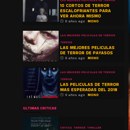
LAS MEJORES PELICULAS DE TERROR
10 CORTOS DE TERROR
ESCALOFRIANTES PARA
VER AHORA MISMO
8 años ago
MONO
LAS MEJORES PELICULAS DE TERROR
TERROR
LAS MEJORES PELICULAS
DE TERROR DE PAYASOS
8 años ago
MONO
LAS MEJORES PELICULAS DE TERROR
TERROR
LAS PELICULAS DE TERROR
MAS ESPERADAS DEL 2018
9 años ago
MONO
ULTIMAS CRITICAS
CRITICA
TERROR
THRILLER