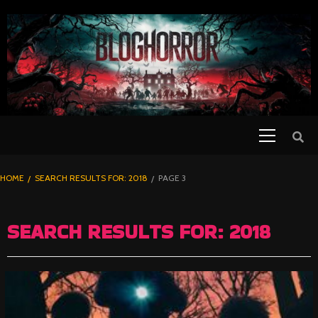
SKIP
TO
CONTENT
Primary
PELICULAS
Menu
DE TERROR |
BLOGHORROR
HOME
SEARCH RESULTS FOR: 2018
PAGE 3
⋆
SEARCH RESULTS FOR:
2018