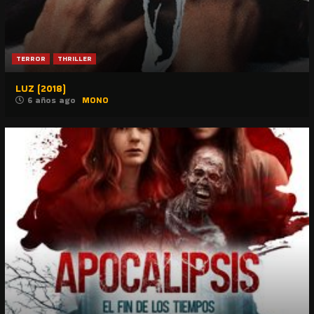
TERROR
THRILLER
LUZ (2018)
6 años ago
MONO