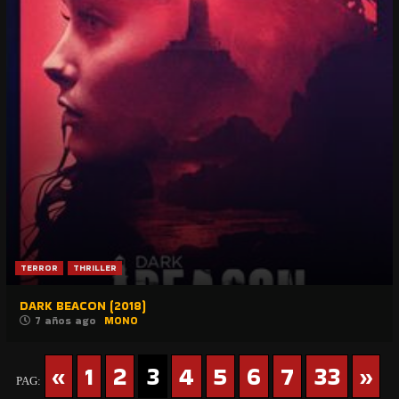
TERROR
THRILLER
DARK BEACON (2018)
7 años ago
MONO
«
1
2
3
4
5
6
7
33
»
PAG: