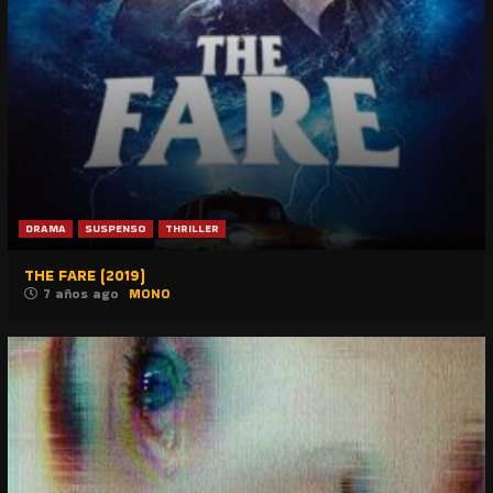
DRAMA
SUSPENSO
THRILLER
THE FARE (2019)
7 años ago
MONO