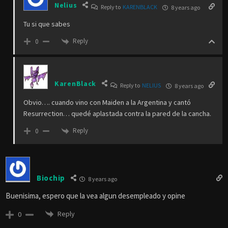
Nelius
Reply to
KARENBLACK
8 years ago
Tu si que sabes
Reply
0
KarenBlack
Reply to
NELIUS
8 years ago
Obvio…. cuando vino con Maiden a la Argentina y cantó
Resurrection… quedé aplastada contra la pared de la cancha.
Reply
0
Biochip
8 years ago
Buenisima, espero que la vea algun desempleado y opine
Reply
0