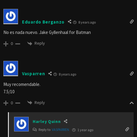
Eduardo Berganzo
8 years ago
No es nada nuevo. Jake Gyllenhaal for Batman
Reply
0
Vasparren
8 years ago
Muy recomendable.
7.5/10
Reply
0
Harley Quinn
Reply to
VASPARREN
1 year ago