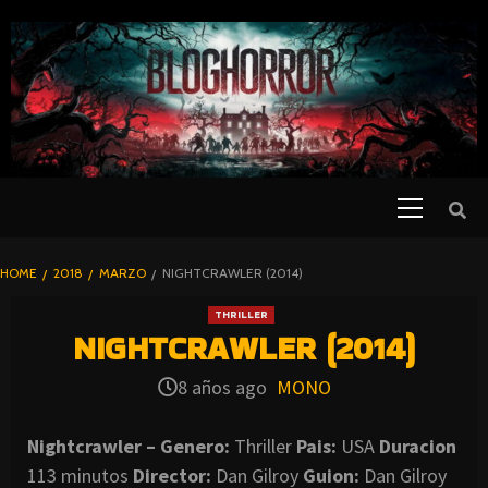
SKIP
TO
CONTENT
Primary
PELICULAS
Menu
DE TERROR |
BLOGHORROR
HOME
2018
MARZO
NIGHTCRAWLER (2014)
⋆
THRILLER
NIGHTCRAWLER (2014)
8 años ago
MONO
Nightcrawler – Genero:
Thriller
Pais:
USA
Duracion
113 minutos
Director:
Dan Gilroy
Guion:
Dan Gilroy