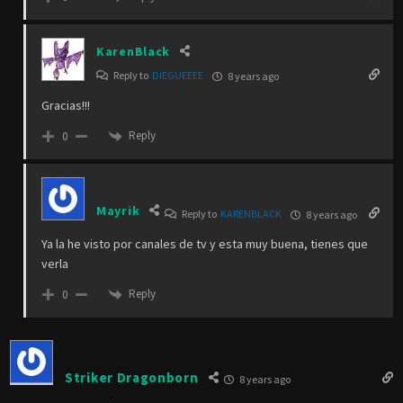
KarenBlack
Reply to
DIEGUEEEE
8 years ago
Gracias!!!
Reply
0
Mayrik
Reply to
KARENBLACK
8 years ago
Ya la he visto por canales de tv y esta muy buena, tienes que
verla
Reply
0
Striker Dragonborn
8 years ago