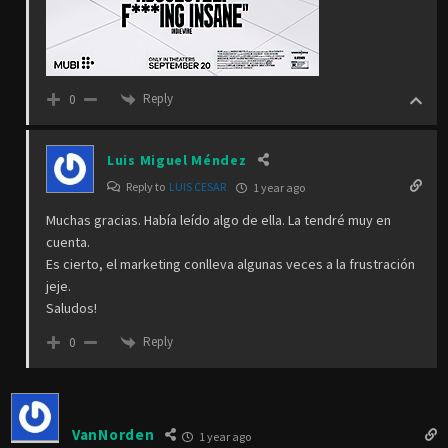
Reply
0
Luis Miguel Méndez
Reply to
LUIS CESAR
1 year ago
Muchas gracias. Había leído algo de ella. La tendré muy en
cuenta.
Es cierto, el marketing conlleva algunas veces a la frustración
jeje.
Saludos!
Reply
0
VanNorden
1 year ago