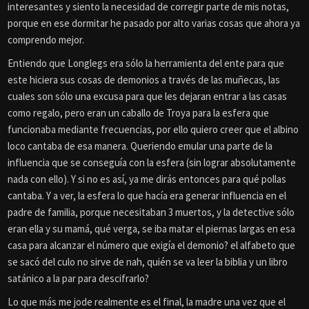
interesantes y siento la necesidad de corregir parte de mis notas,
porque en ese dormitar he pasado por alto varias cosas que ahora ya
comprendo mejor.
Entiendo que Longlegs era sólo la herramienta del ente para que
este hiciera sus cosas de demonios a través de las muñecas, las
cuales son sólo una excusa para que les dejaran entrar a las casas
como regalo, pero eran un caballo de Troya para la esfera que
funcionaba mediante frecuencias, por ello quiero creer que el albino
loco cantaba de esa manera. Queriendo emular una parte de la
influencia que se conseguía con la esfera (sin lograr absolutamente
nada con ello). Y si no es así, ya me dirás entonces para qué pollas
cantaba. Y a ver, la esfera lo que hacía era generar influencia en el
padre de familia, porque necesitaban 3 muertos, y la detective sólo
eran ella y su mamá, qué verga, se iba matar el piernas largas en esa
casa para alcanzar el número que exigía el demonio? el alfabeto que
se sacó del culo no sirve de nah, quién se va leer la biblia y un libro
satánico a la par para descifrarlo?
Lo que más me jode realmente es el final, la madre una vez que el