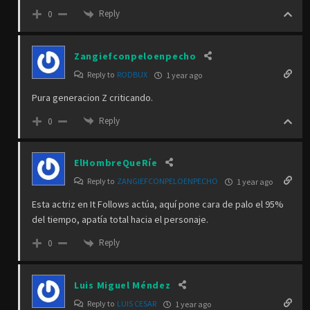
Reply
0
Zangiefconpeloenpecho
Reply to
RODBUX
1 year ago
Pura generacion Z criticando.
Reply
0
ElHombreQueRíe
Reply to
ZANGIEFCONPELOENPECHO
1 year ago
Esta actriz en It Follows actúa, aquí pone cara de palo el 95%
del tiempo, apatía total hacia el personaje.
Reply
0
Luis Miguel Méndez
Reply to
LUIS CESAR
1 year ago