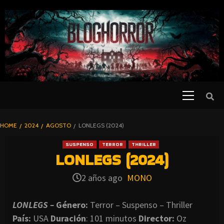
SKIP
TO
CONTENT
Primary
PELICULAS
Menu
DE TERROR |
BLOGHORROR
HOME
2024
AGOSTO
LONLEGS (2024)
⋆
SUSPENSO
TERROR
THRILLER
LONLEGS (2024)
2 años ago
MONO
LONLEGS –
Género:
Terror – Suspenso – Thriller
País:
USA
Duración
: 101 minutos
Director
:
Oz