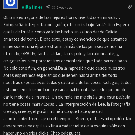
villafines
1 year ago
Obra maestra, una de las mejores horas invertidas en mi vida…
Fotografía, interpretación, guión, etc. un trabajo fantástico.Espero
que la disfrutéis como yo lo he hecho.un saludo desde Galicia,
amantes del terror. Dicho esto, estoy convencido de que estamos
inmersos en una época extraña. Jamás de los jamases se nos ha
ofrecido, GRATIS, tanta calidad, tan rápido y tan abundante, y,
amigos míos, veo por vuestros comentarios que todo parece poco.
No sólo este film, en general.Da la impresión que desde nuestros
sofás esperamos esperamos que llenen hasta arriba del todo
nuestras expectativas todas y cada una de las veces. Colegas, todos
estamos en el mismo barco y cada cual intenta hacer lo que puede,
dar lo mejor de si mismos. Un ejemplo: no me digáis que esta película
no tiene cosas maravillosas…La interpretación de Lee, la fotografía
creepy, creepy, el guión milimétrico que hace que cad
acontecimiento encaje en el tiempo….Bueno, esta es mi opinión. No
esperemos una capilla sixtina a cada vuelta de la esquina sólo con
hacer uno o varios clicks. Chao coleguitas.