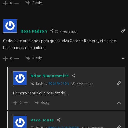
Reply
0
Rosa Padron
4 years ago
Cadena de oraciones para que vuelva George Romero, él si sabe
hacer cosas de zombies
Reply
0
Brian Blaquesmith
Reply to
ROSA PADRON
3 years ago
Primero habría que resucitarlo…
Reply
0
Paco Jones
Reply to
BRIAN BLAQUESMITH
3 years ago