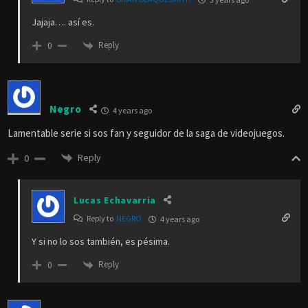
Jajaja…. así es.
Reply
0
Negro
4 years ago
Lamentable serie si sos fan y seguidor de la saga de videojuegos.
Reply
0
Lucas Echavarria
Reply to
NEGRO
4 years ago
Y si no lo sos también, es pésima.
Reply
0