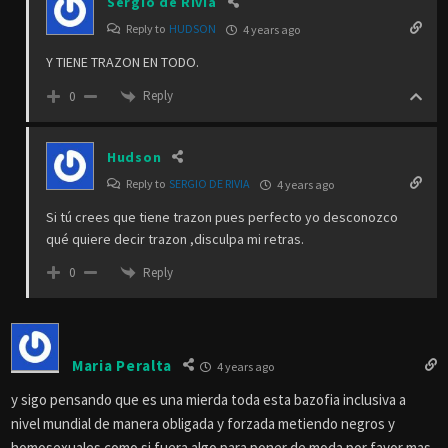
Sergio de Rivia
Reply to
HUDSON
4 years ago
Y TIENE TRAZON EN TODO.
Reply
0
Hudson
Reply to
SERGIO DE RIVIA
4 years ago
Si tú crees que tiene trazon pues perfecto yo desconozco
qué quiere decir trazon ,disculpa mi retras.
Reply
0
Maria Peralta
4 years ago
y sigo pensando que es una mierda toda esta bazofia inclusiva a
nivel mundial de manera obligada y forzada metiendo negros y
homosexuales como si fuera algo para poner de moda por favor mas