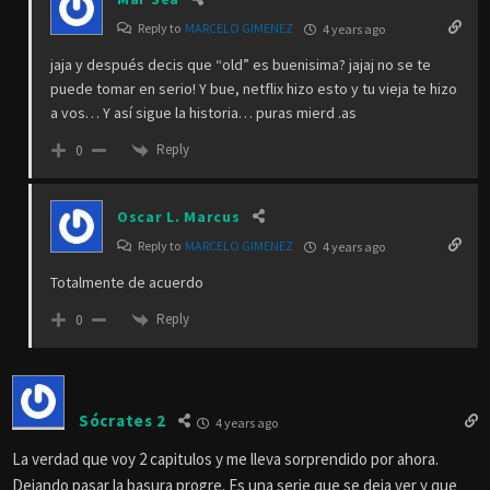
Reply to
MARCELO GIMENEZ
4 years ago
jaja y después decis que “old” es buenisima? jajaj no se te
puede tomar en serio! Y bue, netflix hizo esto y tu vieja te hizo
a vos… Y así sigue la historia… puras mierd .as
Reply
0
Oscar L. Marcus
Reply to
MARCELO GIMENEZ
4 years ago
Totalmente de acuerdo
Reply
0
Sócrates 2
4 years ago
La verdad que voy 2 capitulos y me lleva sorprendido por ahora.
Dejando pasar la basura progre. Es una serie que se deja ver y que