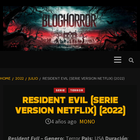
SKIP
TO
CONTENT
Primary
PELICULAS
Menu
DE TERROR |
BLOGHORROR
HOME
2022
JULIO
RESIDENT EVIL (SERIE VERSION NETFLIX) (2022)
⋆
SERIE
TERROR
RESIDENT EVIL (SERIE
VERSION NETFLIX) (2022)
4 años ago
MONO
Resident Evil –
Genero:
Terror
Pais:
USA
Duración
: