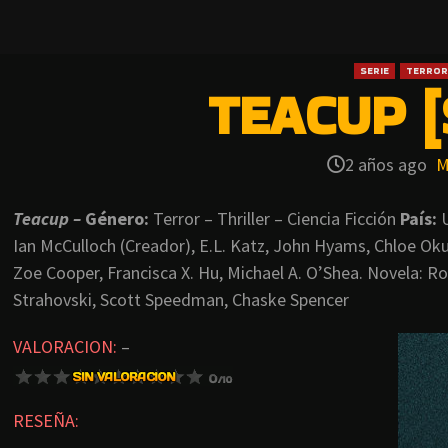
SERIE
TERROR
TEACUP [
2 años ago
M
Teacup –
Género:
Terror – Thriller – Ciencia Ficción
País:
Ian McCulloch (Creador), E.L. Katz, John Hyams, Chloe O
Zoe Cooper, Francisca X. Hu, Michael A. O’Shea. Novela:
Strahovski, Scott Speedman, Chaske Spencer
VALORACION:
–
RESEÑA: