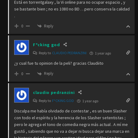
Está en torrentgalaxy , la Vi online para no ocupar espacio , y
se bastante bien ; no es 1080 no BD …pero conserva la calidad
.
Reply
0
F*cking god
Reply to
CLAUDIO PEDRANZINI
1 year ago
¿y cual fue tu opinion de la peli? gracias Claudiito
Reply
0
claudio pedranzini
Reply to
F*CKING GOD
1 year ago
Disculpa me había olvidado de contestar , es un buen Slasher
con todo el espíritu y la herencia de los Slasher setentistas ;
pero le agrega el tono de comedia negra más actual . A mí me
gustó , sabiendo que no va a dejar ni busca dejar una marca en