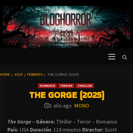
SKIP
TO
CONTENT
Primary
PELICULAS
Menu
DE TERROR |
BLOGHORROR
HOME
2025
FEBRERO
THE GORGE (2025)
⋆
ROMANCE
TERROR
THRILLER
THE GORGE (2025)
1 año ago
MONO
The Gorge –
Género:
Thriller – Terror – Romance
País:
USA
Duración
: 118 minutos
Director
:
Scott