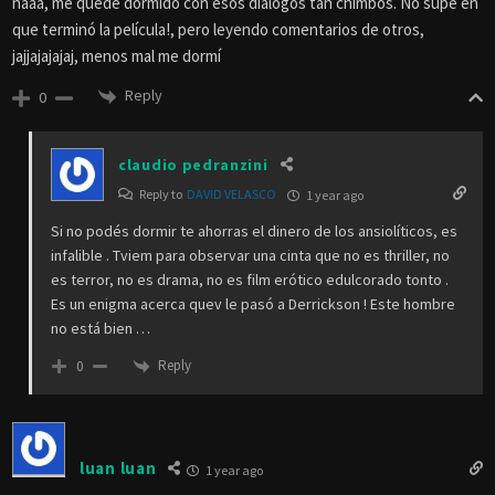
naaa, me quedé dormido con esos dialogos tan chimbos. No supe en
que terminó la película!, pero leyendo comentarios de otros,
jajjajajajaj, menos mal me dormí
Reply
0
claudio pedranzini
Reply to
DAVID VELASCO
1 year ago
Si no podés dormir te ahorras el dinero de los ansiolíticos, es
infalible . Tviem para observar una cinta que no es thriller, no
es terror, no es drama, no es film erótico edulcorado tonto .
Es un enigma acerca quev le pasó a Derrickson ! Este hombre
no está bien …
Reply
0
luan luan
1 year ago