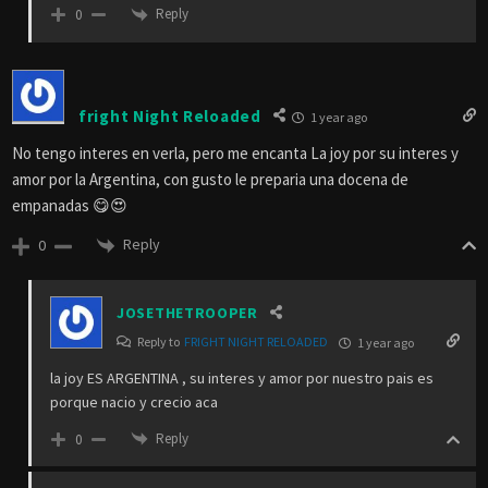
Reply
0
fright Night Reloaded
1 year ago
No tengo interes en verla, pero me encanta La joy por su interes y
amor por la Argentina, con gusto le preparia una docena de
empanadas 😋😍
Reply
0
JOSETHETROOPER
Reply to
FRIGHT NIGHT RELOADED
1 year ago
la joy ES ARGENTINA , su interes y amor por nuestro pais es
porque nacio y crecio aca
Reply
0