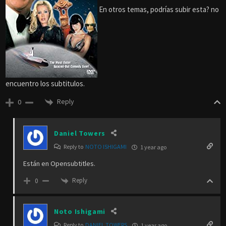
En otros temas, podrías subir esta? no
encuentro los subtitulos.
Reply
0
Daniel Towers
Reply to
NOTO ISHIGAMI
1 year ago
Están en Opensubtitles.
Reply
0
Noto Ishigami
Reply to
DANIEL TOWERS
1 year ago