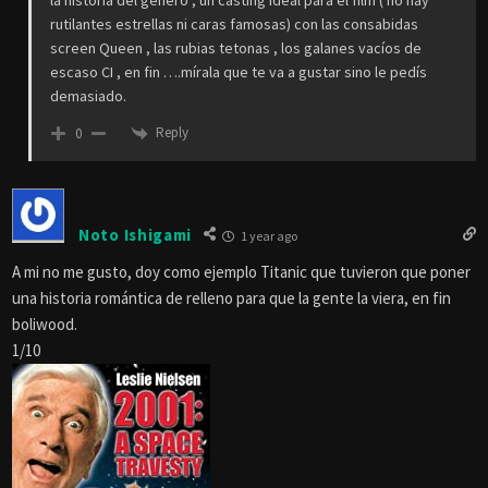
la historia del género ; un casting ideal para el film ( no hay
rutilantes estrellas ni caras famosas) con las consabidas
screen Queen , las rubias tetonas , los galanes vacíos de
escaso CI , en fin ….mírala que te va a gustar sino le pedís
demasiado.
Reply
0
Noto Ishigami
1 year ago
A mi no me gusto, doy como ejemplo Titanic que tuvieron que poner
una historia romántica de relleno para que la gente la viera, en fin
boliwood.
1/10