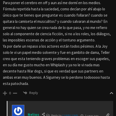
Para poner el cerebro en off y aun así me dormí en los medios.
Fórmula repetida hasta la saciedad, como decían por ahí abajo lo
único que te tienes que preguntar es cuando follaran? cuando se
quitara la camiseta el musculitos? y cuando salvaran al mundo? En
general no hay quien se crea nada de lo que pasa, y no me refiero
solo al componente de ciencia ficción, si no a los roles, los diálogos,
las imposibles escenas de acción y el tontuno argumento.
Ya por darle un repaso a los actores están todos pésimos. A la Joy
solo le vi un papel medio solvente y fue en gambito de dama, Teller
creo que esta teniendo graves problemas en escoger sus papeles,
en su día me gusto mucho en Whiplash y ya no le vi nada mas
decente hasta War dogs, si que es verdad que sus partners en
ambas eran muy buenos. A Sigurney se lo perdono todooooo hasta
esta patochada.
Reply
0
Nelius
Reply to
LUAN LUAN
1 year ago