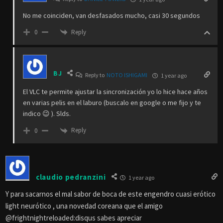
No me coinciden, van desfasados mucho, casi 30 segundos
Reply
0
BJ
Reply to
NOTO ISHIGAMI
1 year ago
El VLC te permite ajustar la sincronización yo lo hice hace años
en varias pelis en el laburo (buscalo en google o me fijo y te
indico 😉 ). Slds.
Reply
0
claudio pedranzini
1 year ago
Y para sacarnos el mal sabor de boca de este engendro cuasi erótico
light neurótico , una novedad coreana que el amigo
@frightnightreloaded:disqus sabes apreciar