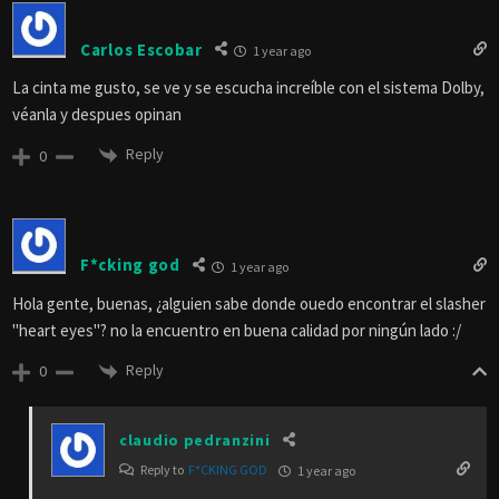
Carlos Escobar
1 year ago
La cinta me gusto, se ve y se escucha increíble con el sistema Dolby,
véanla y despues opinan
Reply
0
F*cking god
1 year ago
Hola gente, buenas, ¿alguien sabe donde ouedo encontrar el slasher
"heart eyes"? no la encuentro en buena calidad por ningún lado :/
Reply
0
claudio pedranzini
Reply to
F*CKING GOD
1 year ago