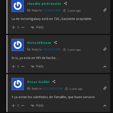
claudio pedranzini
Reply to
OSCAR GOBBI
1 year ago
La de torrentgalaxy está en 720 , bastante aceptable.
Reply
0
VictorVDoom
Reply to
OSCAR GOBBI
1 year ago
Si si, ya esta en YIFI de hecho…
Reply
0
Oscar Gobbi
Reply to
VICTORVDOOM
1 year ago
Y ya estan los subtitulos de TamaBin, que buen servicio
Reply
0