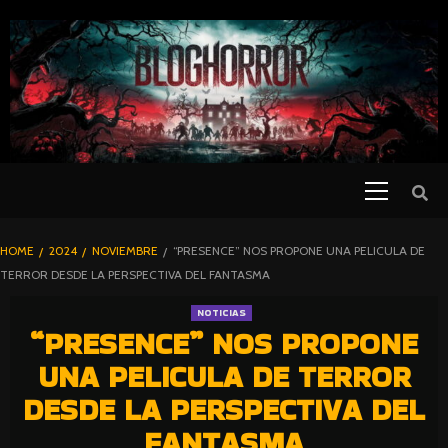
SKIP
TO
CONTENT
Primary
PELICULAS
Menu
DE TERROR |
BLOGHORROR
HOME
2024
NOVIEMBRE
“PRESENCE” NOS PROPONE UNA PELICULA DE
⋆
TERROR DESDE LA PERSPECTIVA DEL FANTASMA
NOTICIAS
“PRESENCE” NOS PROPONE
UNA PELICULA DE TERROR
DESDE LA PERSPECTIVA DEL
FANTASMA