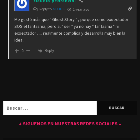
claudio pedranzini
Reply to
NELIUS
1 year ago
Me gustó más que " Ghost Story " , porque como exoectador
SOS el fantasma, pero al " ser " ya no hay " fantasma " ni
exoectador …. realmente complica y desarrolla muy bien la
idea .
Reply
0
Buscar:
↓ SIGUENOS EN NUESTRAS REDES SOCIALES ↓