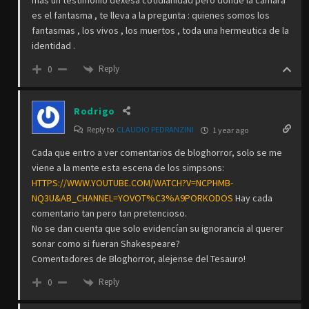
es el fantasma , te lleva a la pregunta : quienes somos los
fantasmas , los vivos , los muertos , toda una hermeutica de la
identidad .
Reply
0
Rodrigo
Reply to
CLAUDIO PEDRANZINI
1 year ago
Cada que entro a ver comentarios de bloghorror, solo se me
viene a la mente esta escena de los simpsons:
HTTPS://WWW.YOUTUBE.COM/WATCH?V=NCPHMB-
NQ3U&AB_CHANNEL=YOVOT%C3%A9PORKODOS
Hay cada
comentario tan pero tan pretencioso.
No se dan cuenta que solo evidencían su ignorancia al querer
sonar como si fueran Shakespeare?
Comentadores de Bloghorror, alejense del Tesauro!
Reply
0