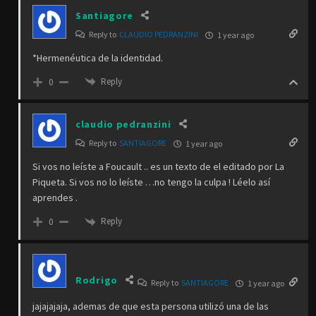
Santiagore
Reply to
CLAUDIO PEDRANZINI
1 year ago
*Hermenéutica de la identidad.
Reply
0
claudio pedranzini
Reply to
SANTIAGORE
1 year ago
Si vos no leíste a Foucault .. es un texto de el editado por La
Piqueta. Si vos no lo leíste …no tengo la culpa ! Léelo así
aprendes .
Reply
0
Rodrigo
Reply to
SANTIAGORE
1 year ago
jajajajaja, ademas de que esta persona utilizó una de las