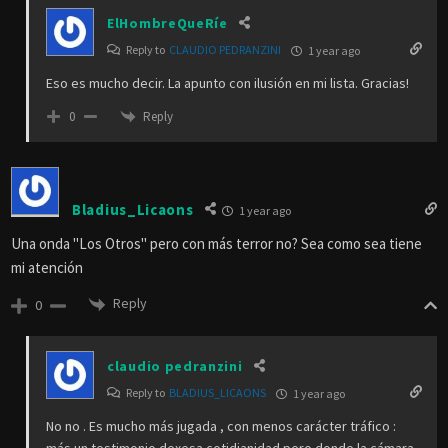
ElHombreQueRíe
Reply to
CLAUDIO PEDRANZINI
1 year ago
Eso es mucho decir. La apunto con ilusión en mi lista. Gracias!
Reply
0
Bladius_Licaons
1 year ago
Una onda "Los Otros" pero con más terror no? Sea como sea tiene
mi atención
Reply
0
claudio pedranzini
Reply to
BLADIUS_LICAONS
1 year ago
No no . Es mucho más jugada , con menos carácter tráfico :
más un testimonio dexesa cotidianidad pero donde la cámara