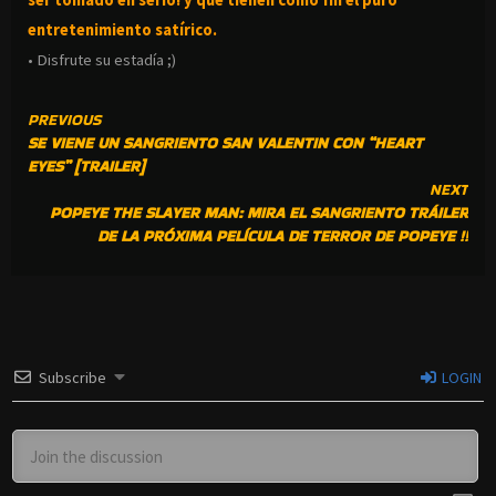
ser tomado en serio! y que tienen como fin el puro
entretenimiento satírico.
• Disfrute su estadía ;)
CONTINUE
PREVIOUS
SE VIENE UN SANGRIENTO SAN VALENTIN CON “HEART
READING
EYES” [TRAILER]
NEXT
POPEYE THE SLAYER MAN: MIRA EL SANGRIENTO TRÁILER
DE LA PRÓXIMA PELÍCULA DE TERROR DE POPEYE !!
Subscribe
LOGIN