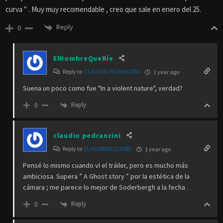
curva " . Muy muy recomendable , creo que sale en enero del 25.
Reply
0
ElHombreQueRíe
Reply to
CLAUDIO PEDRANZINI
1 year ago
Suena un poco como fue "In a violent nature", verdad?
Reply
0
claudio pedranzini
Reply to
ELHOMBREQUERÍE
1 year ago
Pensé lo mismo cuando vI el tráiler, pero es mucho más
ambiciosa. Supera ” A Ghost story ” por la estética de la
cámara ; me parece lo mejor de Soderbergh a la fecha .
Reply
0