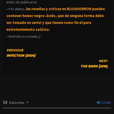
antes de publicarse.
• Por ultimo,
las reseñas y criticas en BLOGHORROR pueden
contener humor negro-
ácido, que de ninguna forma debe
ser tomado en serio! y que tienen como fin el puro
entretenimiento satírico.
• Disfrute su estadía ;)
CONTINUE
PREVIOUS
INFECTION (2004)
READING
NEXT
THE BARN (2018)
Subscribe
LOGIN