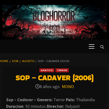
SKIP
TO
CONTENT
Primary
PELICULAS
Menu
DE TERROR |
BLOGHORROR
HOME
2018
AGOSTO
SOP – CADAVER (2006)
⋆
ASIATICO
TERROR
SOP – CADAVER (2006)
8 años ago
MONO
Sop – Cadaver –
Genero:
Terror
Pais:
Thailandia
Duracion
: 92 minutos
Director:
Dulyasit