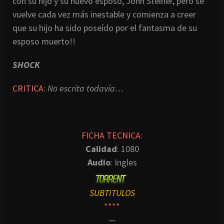
con su hijo y su nuevo esposo, John Steiner, pero se
vuelve cada vez más inestable y comienza a creer
que su hijo ha sido poseído por el fantasma de su
esposo muerto!!
SHOCK
CRITICA:
No escrita todavía…
FICHA TECNICA:
Calidad
: 1080
Audio
: Ingles
SUBTITULOS
****
—