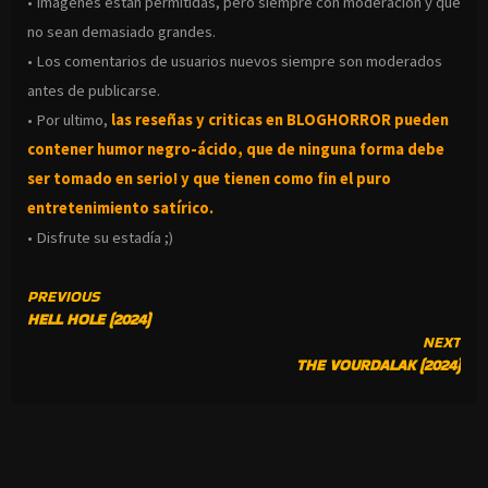
• Imágenes están permitidas, pero siempre con moderación y que
no sean demasiado grandes.
• Los comentarios de usuarios nuevos siempre son moderados
antes de publicarse.
• Por ultimo,
las reseñas y criticas en BLOGHORROR pueden
contener humor negro-
ácido, que de ninguna forma debe
ser tomado en serio! y que tienen como fin el puro
entretenimiento satírico.
• Disfrute su estadía ;)
CONTINUE
PREVIOUS
HELL HOLE (2024)
READING
NEXT
THE VOURDALAK (2024)