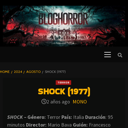
SKIP
TO
CONTENT
Primary
PELICULAS
Menu
DE TERROR |
BLOGHORROR
HOME
2024
AGOSTO
SHOCK (1977)
⋆
TERROR
SHOCK (1977)
2 años ago
MONO
SHOCK –
Género:
Terror
País:
Italia
Duración
: 95
minutos
Director
:
Mario Bava
Guión:
Francesco