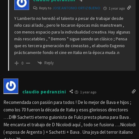
Reply to
JOSE ANTONIO ORTIZ BUENO
1 year ago
Y Lamberto no heredó el talento a pesar de trabajar desde
niño casi al lado , pero le tocaron épocas más mainstream ,
con menos espacio para la individualidad creativa. Hay algunas
más rescatables , " Demons " sigue siendo un clásico ; Pensa
que es tercera generación de cineastas , el abuelo Eugenio
prácticamente fondo el cine en Italia en la época muda .n
Reply
0
claudio pedranzini
1 year ago
Recomendada con pasión para todos ! De lo mejor de Bava e hijos ;
como los 70 fueron la década de Italia y esos gloriosos directores
….D🕸️ Sachetti eterno guionista de Fulci presta pluma para Bava .
Me encanta el trabajo de D Nicolodi aquí , todo se fusiona ….Nicolodi
( esposa de Argento ) + Sachetti + Bava . Una joya del terror italiano