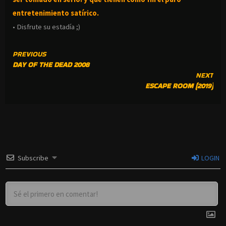
entretenimiento satírico.
• Disfrute su estadía ;)
CONTINUE
PREVIOUS
DAY OF THE DEAD 2008
READING
NEXT
ESCAPE ROOM (2019)
Subscribe
LOGIN