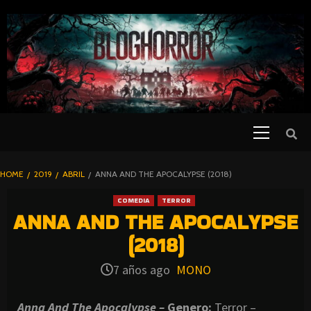
SKIP
TO
CONTENT
Primary
PELICULAS
Menu
DE TERROR |
BLOGHORROR
HOME
2019
ABRIL
ANNA AND THE APOCALYPSE (2018)
⋆
COMEDIA
TERROR
ANNA AND THE APOCALYPSE
(2018)
7 años ago
MONO
Anna And The Apocalypse –
Genero:
Terror –