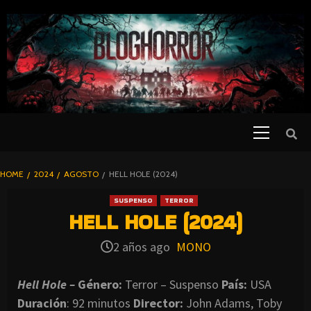
SKIP
TO
CONTENT
Primary
PELICULAS
Menu
DE TERROR |
BLOGHORROR
HOME
2024
AGOSTO
HELL HOLE (2024)
⋆
SUSPENSO
TERROR
HELL HOLE (2024)
2 años ago
MONO
Hell Hole –
Género:
Terror – Suspenso
País:
USA
Duración
: 92 minutos
Director
:
John Adams, Toby