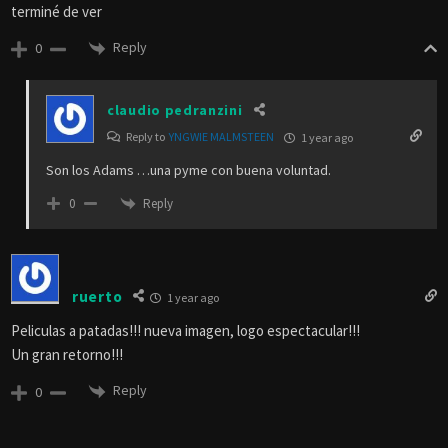
terminé de ver
Reply
0
claudio pedranzini
Reply to
YNGWIE MALMSTEEN
1 year ago
Son los Adams …una pyme con buena voluntad.
Reply
0
ruerto
1 year ago
Peliculas a patadas!!! nueva imagen, logo espectacular!!!
Un gran retorno!!!
Reply
0