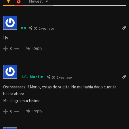
Newest
na
1 year ago
Hy
Reply
0
J.C. Martin
1 year ago
Ostraaaaaas!!! Mono, estás de vuelta. No me había dado cuenta
hasta ahora.
Me alegro muchísimo.
Reply
0