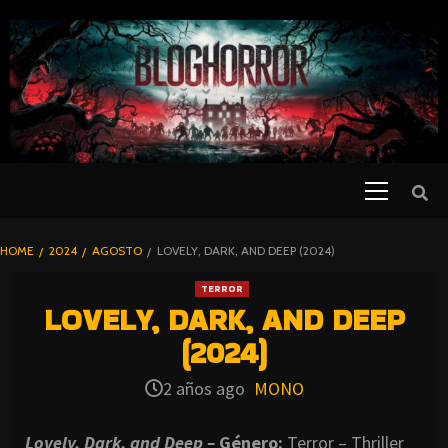
SKIP
TO
CONTENT
Primary
PELICULAS
Menu
DE TERROR |
BLOGHORROR
HOME
2024
AGOSTO
LOVELY, DARK, AND DEEP (2024)
⋆
TERROR
LOVELY, DARK, AND DEEP
(2024)
2 años ago
MONO
Lovely, Dark, and Deep –
Género:
Terror – Thriller