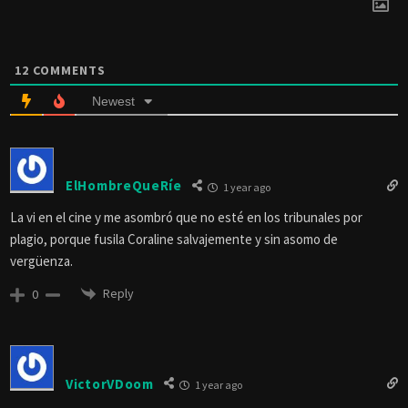
12
COMMENTS
Newest
ElHombreQueRíe
1 year ago
La vi en el cine y me asombró que no esté en los tribunales por
plagio, porque fusila Coraline salvajemente y sin asomo de
vergüenza.
Reply
0
VictorVDoom
1 year ago