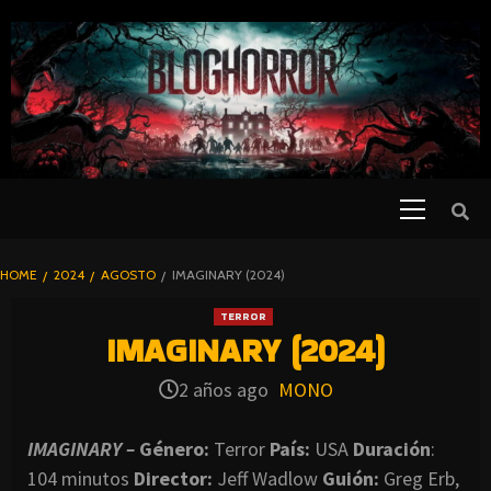
SKIP
TO
CONTENT
Primary
PELICULAS
Menu
DE TERROR |
BLOGHORROR
HOME
2024
AGOSTO
IMAGINARY (2024)
⋆
TERROR
IMAGINARY (2024)
2 años ago
MONO
IMAGINARY –
Género:
Terror
País:
USA
Duración
:
104 minutos
Director
:
Jeff Wadlow
Guión:
Greg Erb,