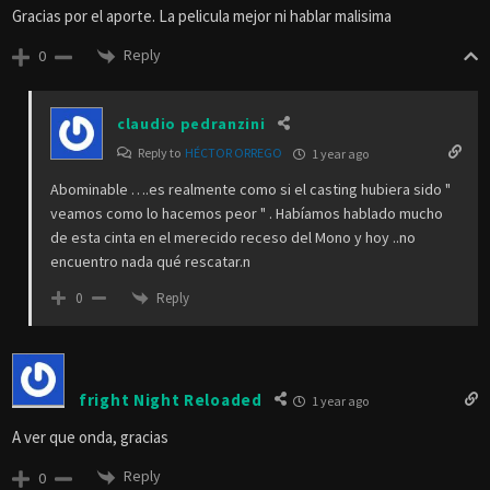
Gracias por el aporte. La pelicula mejor ni hablar malisima
Reply
0
claudio pedranzini
Reply to
HÉCTOR ORREGO
1 year ago
Abominable ….es realmente como si el casting hubiera sido "
veamos como lo hacemos peor " . Habíamos hablado mucho
de esta cinta en el merecido receso del Mono y hoy ..no
encuentro nada qué rescatar.n
Reply
0
fright Night Reloaded
1 year ago
A ver que onda, gracias
Reply
0