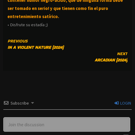
contener humor negro-
ácido, que de ninguna forma debe
ser tomado en serio! y que tienen como fin el puro
entretenimiento satírico.
• Disfrute su estadía ;)
CONTINUE
PREVIOUS
IN A VIOLENT NATURE (2024)
READING
NEXT
ARCADIAN (2024)
Subscribe
LOGIN