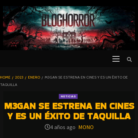
SKIP
TO
CONTENT
Primary
PELICULAS
Menu
DE TERROR |
BLOGHORROR
HOME
2023
ENERO
M3GAN SE ESTRENA EN CINES Y ES UN ÉXITO DE
⋆
TAQUILLA
NOTICIAS
M3GAN SE ESTRENA EN CINES
Y ES UN ÉXITO DE TAQUILLA
4 años ago
MONO