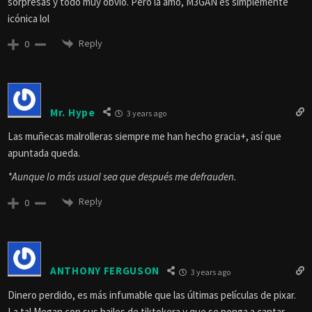
sorpresas y todo muy obvio. Pero la amo, M3GAN es simplemente
icónica lol
Reply
0
Mr. Hype
3 years ago
Las muñecas malrolleras siempre me han hecho gracia+, así que
apuntada queda.
*Aunque lo más usual sea que después me defrauden.
Reply
0
ANTHONY FERGUSON
3 years ago
Dinero perdido, es más infumable que las últimas películas de pixar.
La tal Megan con sus bailes de tiktokera y que se ponga a cantar