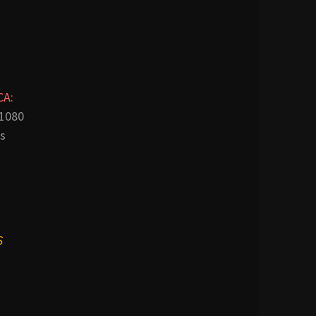
CA:
 1080
es
S