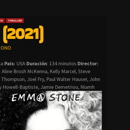
SO
THRILLER
(2021)
ONO
ma
Pais:
USA
Duración
: 134 minutos
Director
:
Aline Brosh McKenna, Kelly Marcel, Steve
hompson, Joel Fry, Paul Walter Hauser, John
y Howell-Baptiste, Jamie Demetriou, Niamh