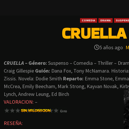
COMEDIA
DRAMA
SUSPEN
CRUELLA 
5 años ago
M
CRUELLA –
Género:
Suspenso – Comedia – Thriller – Dra
Craig Gillespie
Guión:
Dana Fox, Tony McNamara. Historia: 
Zissis. Novela: Dodie Smith
Reparto:
Emma Stone, Emma T
McCrea, Emily Beecham, Mark Strong, Kayvan Novak, Kirb
Lynch, Andrew Leung, Ed Birch
VALORACION:
–
RESEÑA: