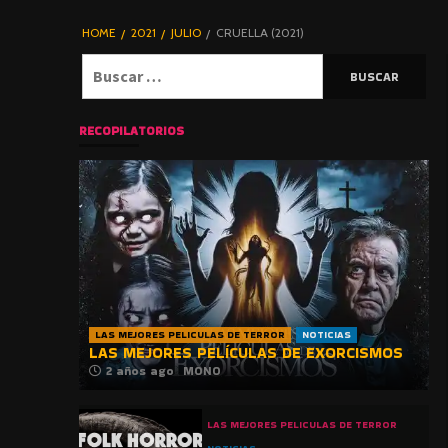
DE TERROR |
BLOGHORROR
HOME
2021
JULIO
CRUELLA (2021)
⋆
Buscar:
RECOPILATORIOS
LAS MEJORES PELICULAS DE TERROR
NOTICIAS
LAS MEJORES PELÍCULAS DE EXORCISMOS
2 años ago
MONO
LAS MEJORES PELICULAS DE TERROR