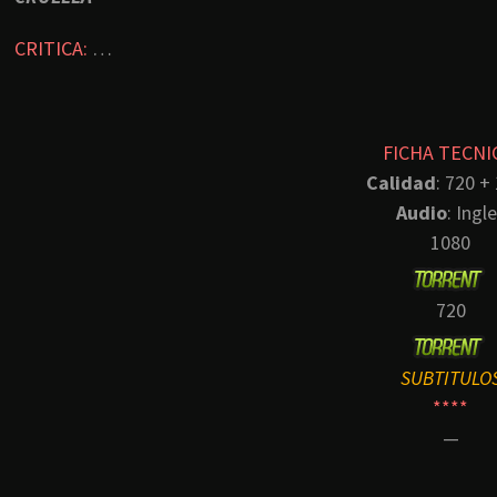
CRITICA:
…
FICHA TECNI
Calidad
: 720 +
Audio
: Ingl
1080
720
SUBTITULO
****
—