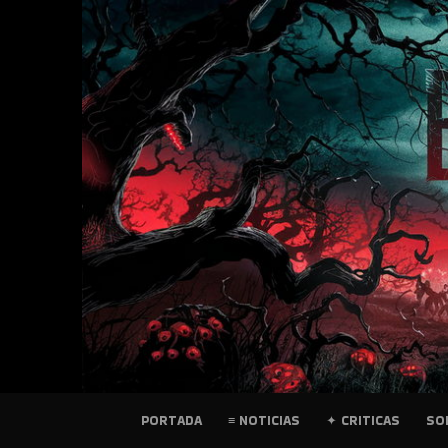
SKIP
TO
CONTENT
PELICULAS
PORTADA
≡ NOTICIAS
✦ CRITICAS
SO